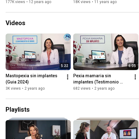
Surgery Bogota
parpados
177K views
•
12 years ago
18K views
•
11 years ago
Videos
5:22
6:05
Mastopexia sin implantes 
Pexia mamaria sin 
(Guia 2024)
implantes (Testimonio 
universitaria en 2024)
3K views
•
2 years ago
682 views
•
2 years ago
Playlists