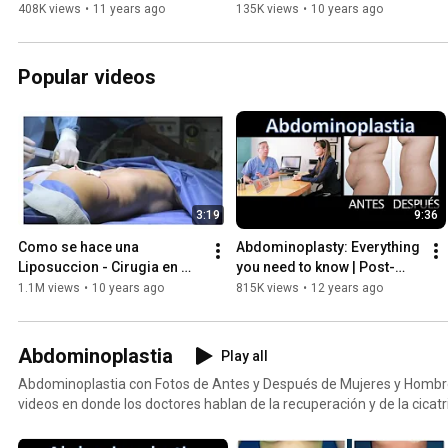
Bogotá
408K views
•
11 years ago
135K views
•
10 years ago
Popular videos
3:19
9:36
Como se hace una 
Abdominoplasty: Everything 
Liposuccion - Cirugia en 
you need to know | Post-
quirófano - Liposucción 
operative care, Scars, 
1.1M views
•
10 years ago
815K views
•
12 years ago
para Hombres y Mujeres
Before and after photos...
Abdominoplastia
Play all
Abdominoplastia con Fotos de Antes y Después de Mujeres y Homb
videos en donde los doctores hablan de la recuperación y de la cicatr
dejar esta cirugía plástica. Varios testimonios hablan de su abdomin
Colombia. Los cirujanos plásticos enseñan cómo debe ser esta cirugí