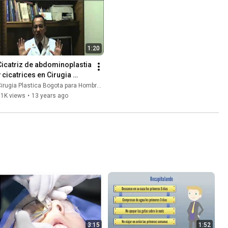
1:20
Cicatriz de abdominoplastia 
y cicatrices en Cirugia 
Plastica de Senos Nariz
irugia Plastica Bogota para Hombres y Mujeres
11K views
•
13 years ago
3:15
1:52