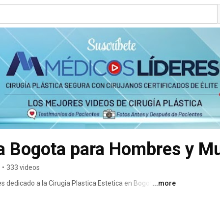
ca Bogota para Hombres y M
•
333 videos
s dedicado a la Cirugia Plastica Estetica en Bogota 
...more
menos al 249-64-26/ 310- 317 26 90 y le conseguiremos 
icos de Bogota Colombia, los mas seguros y con mayor 
cial de la Sociedad Colombiana de Cirugia Plastica .Si 