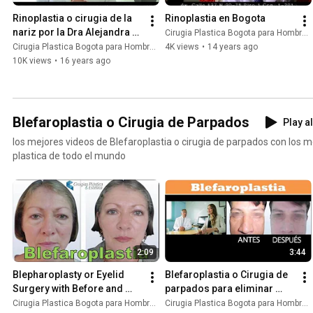
Rinoplastia o cirugia de la 
Rinoplastia en Bogota
nariz por la Dra Alejandra 
Cirugia Plastica Bogota para Hombres y Mujeres
Ortega cirujana plastica
Cirugia Plastica Bogota para Hombres y Mujeres
4K views
•
14 years ago
10K views
•
16 years ago
Blefaroplastia o Cirugia de Parpados
Play al
los mejores videos de Blefaroplastia o cirugia de parpados con los m
plastica de todo el mundo
2:09
3:44
Blepharoplasty or Eyelid 
Blefaroplastia o Cirugia de 
Surgery with Before and 
parpados para eliminar 
After Photos | Plastic 
ojeras y levantamiento de 
Cirugia Plastica Bogota para Hombres y Mujeres
Cirugia Plastica Bogota para Hombres y Mujeres