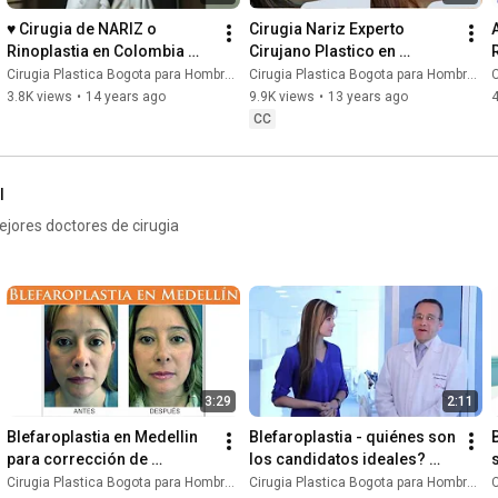
♥ Cirugia de NARIZ o 
Cirugia Nariz Experto 
Rinoplastia en Colombia 
Cirujano Plastico en 
para Hombres y Mujeres
Rinoplastia o Cirugia de la 
Cirugia Plastica Bogota para Hombres y Mujeres
Cirugia Plastica Bogota para Hombres y Mujeres
C
Nariz con Financiacion
3.8K views
•
14 years ago
9.9K views
•
13 years ago
CC
l
ejores doctores de cirugia
3:29
2:11
Blefaroplastia en Medellin 
Blefaroplastia - quiénes son 
B
para corrección de 
los candidatos ideales? 
párpados caídos por 
cicatrices, anestesia | 
Cirugia Plastica Bogota para Hombres y Mujeres
Cirugia Plastica Bogota para Hombres y Mujeres
C