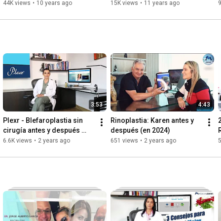
cirujano experto certificado
Cirugia de parpados
44K views
•
10 years ago
15K views
•
11 years ago
9
3:53
4:43
Plexr - Blefaroplastia sin 
Rinoplastia: Karen antes y 
cirugía antes y después 
después (en 2024)
(Fotos 2024)
6.6K views
•
2 years ago
651 views
•
2 years ago