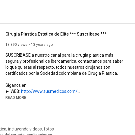
entes procedimientos le podemos ayudar con una 
 Financiacion. Llamenos YA al al 249-64-26 de Bogota 
Cirugia Plastica Estetica de Elite *** Suscribase ***
18,890 views
13 years ago
SUSCRIBASE a nuestro canal para la cirugia plastica más 
segura y profesional de Iberoamerica. contactanos para saber 
lo que quieras al respecto, todos nuestros cirujanos son 
certificados por la Sociedad colombiana de Cirugia Plastica,

Siganos en:

► WEB: 
http://www.susmedicos.com/
► Facebook 
https://www.facebook.com/SusMedicoscom
READ MORE
► Twitter 
https://twitter.com/MedicosLideres
► Google+ 
http://gplus.to/susmedicos
► Otros canales Youtube de Medicina y Cirugia Plastica 
http://www.youtube.com/user/SusMedico...
http://www.youtube.com/user/SusMedicos
tica, incluyendo videos, fotos
es del mundo, explicaciones