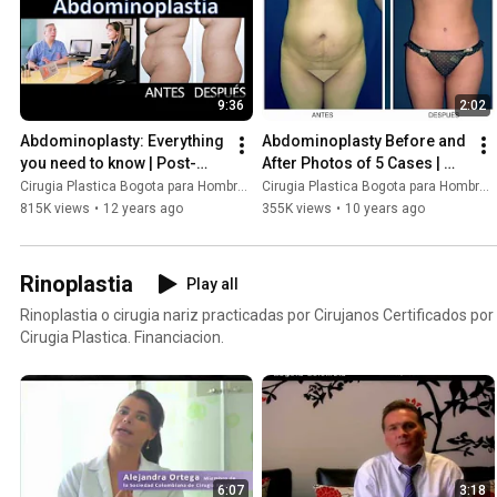
cuidados que debe tener en el postoperatorio. La abdominoplastia
otros procedimientos como la liposucción o la lipectomía para lograr
con un cuerpo esbelto.
9:36
2:02
Abdominoplasty: Everything 
Abdominoplasty Before and 
you need to know | Post-
After Photos of 5 Cases | 
operative care, Scars, 
Tummy Tuck in Bogota 
Cirugia Plastica Bogota para Hombres y Mujeres
Cirugia Plastica Bogota para Hombres y Mujeres
Before and after photos...
Colombia
815K views
•
12 years ago
355K views
•
10 years ago
Rinoplastia
Play all
Rinoplastia o cirugia nariz practicadas por Cirujanos Certificados p
Cirugia Plastica. Financiacion.
6:07
3:18