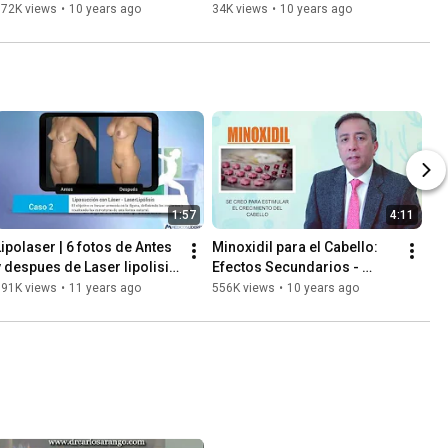
in Colombia
Lipo-sculpture in Bogota
172K views
•
10 years ago
34K views
•
10 years ago
1:57
4:11
Lipolaser | 6 fotos de Antes 
Minoxidil para el Cabello: 
y despues de Laser lipolisis 
Efectos Secundarios - 
en Bogota | Liposucción con 
Tratamientos para la 
591K views
•
11 years ago
556K views
•
10 years ago
Láser
calvicie e Implante Capilar