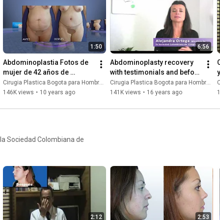
 muchas veces se combina con
 que el o la paciente quede
1:50
6:56
Abdominoplastia Fotos de 
Abdominoplasty recovery 
mujer de 42 años de 
with testimonials and before 
Medellin con el Antes y 
and after photos of 
Cirugia Plastica Bogota para Hombres y Mujeres
Cirugia Plastica Bogota para Hombres y Mujeres
C
Despues
abdominal lipectomy
146K views
•
10 years ago
141K views
•
16 years ago
or la Sociedad Colombiana de
2:12
2:53