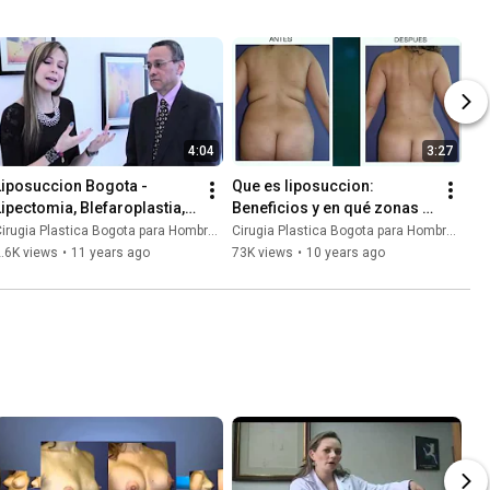
4:04
3:27
Liposuccion Bogota - 
Que es liposuccion: 
Lipectomia, Blefaroplastia, 
Beneficios y en qué zonas 
Injertos Capilares y 
del cuerpo se puede hacer? 
irugia Plastica Bogota para Hombres y Mujeres
Cirugia Plastica Bogota para Hombres y Mujeres
Mamoplastia Colombia
| Fotos Lipoescultura
.6K views
•
11 years ago
73K views
•
10 years ago