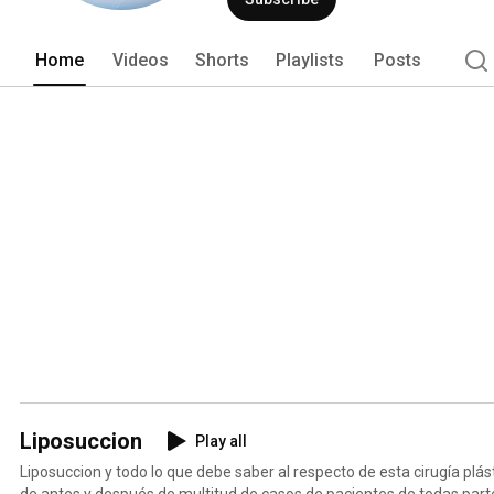
quiere realizarse alguno de los sigui
recomendacion personalizada y ademas
Colombia y le ayudaremos: 
Home
Videos
Shorts
Playlists
Posts
Liposuccion
Play all
Liposuccion y todo lo que debe saber al respecto de esta cirugía plás
de antes y después de multitud de casos de pacientes de todas part