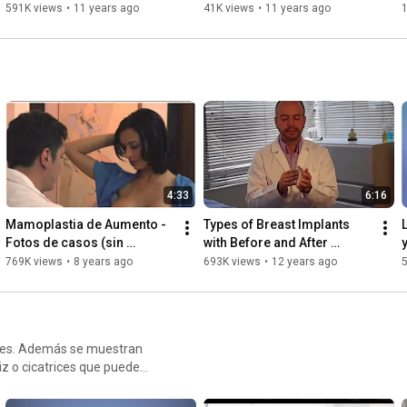
Láser
Bogotá para Hombres y 
591K views
•
11 years ago
41K views
•
11 years ago
Mujeres
4:33
6:16
Mamoplastia de Aumento - 
Types of Breast Implants 
Fotos de casos (sin 
with Before and After 
censura)
PHOTOS of Breast 
769K views
•
8 years ago
693K views
•
12 years ago
Augmentation and Lifts
res. Además se muestran
iz o cicatrices que puede
oplastia en Bogota y
a, y cuáles deben ser los