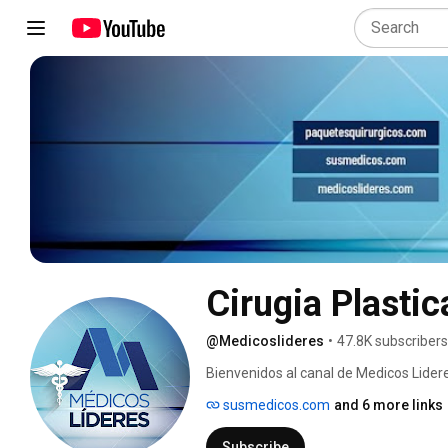
Cirugia Plasti
@Medicoslideres
•
47.8K subscribers
Bienvenidos al canal de Medicos Lidere
Colombia para Hombres y Mujeres. Lla
susmedicos.com
and 6 more links
los Mejores Cirujanos Plasticos Estet
experiencia, todos con certificacion ofi
Subscribe