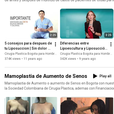
de los mejores cirujanos plásticos, testimonios de hombres y mujere
recomendaciones para el posoperatorio de liposuccion, la diferencia
lipoescultura, los tipos que hay, la anestesia que se debe aplicar, y p
riesgos.
2:25
3:25
5 consejos para despues de 
Diferencias entre 
tu Liposuccion | Sin dolor 
Lipoescultura y Liposucción 
Postoperatorio liposuccion
y zonas del cuerpo que se 
Cirugia Plastica Bogota para Hombres y Mujeres
Cirugia Plastica Bogota para Hombres y Mujeres
pueden tratar
374K views
•
11 years ago
342K views
•
9 years ago
Mamoplastia de Aumento de Senos
Play all
Mamoplastia de Aumento o aumento de Senos en Bogota con nuestro
la Sociedad Colombiana de Cirugia Plastica, ademas con Financiacio