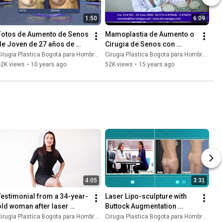
1:50
6:09
Fotos de Aumento de Senos 
Mamoplastia de Aumento o 
de Joven de 27 años de 
Cirugia de Senos con 
Medellín antes y despues  - 
Resultados Naturales Sin 
irugia Plastica Bogota para Hombres y Mujeres
Cirugia Plastica Bogota para Hombres y Mujeres
Dr. Jaime Molina
Cicatrices
42K views
•
10 years ago
52K views
•
15 years ago
4:05
3:31
Testimonial from a 34-year-
Laser Lipo-sculpture with 
old woman after laser 
Buttock Augmentation 
liposuction | Plastic Surgery 
without Implants | Gluteal 
irugia Plastica Bogota para Hombres y Mujeres
Cirugia Plastica Bogota para Hombres y Mujeres