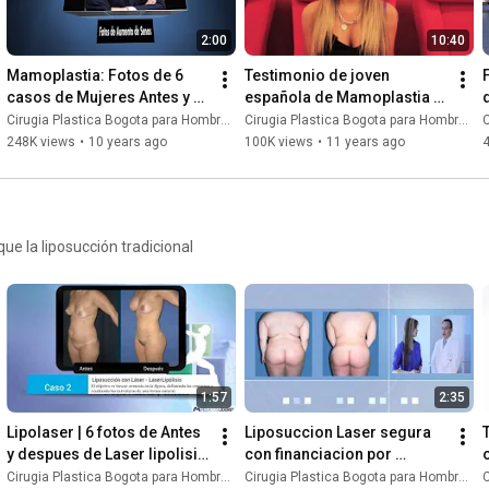
2:00
10:40
Mamoplastia: Fotos de 6 
Testimonio de joven 
casos de Mujeres Antes y 
española de Mamoplastia 
Después - Aumento de 
de Aumento de senos | 
Cirugia Plastica Bogota para Hombres y Mujeres
Cirugia Plastica Bogota para Hombres y Mujeres
C
Senos en Colombia
Resultados naturales
248K views
•
10 years ago
100K views
•
11 years ago
ue la liposucción tradicional
1:57
2:35
Lipolaser | 6 fotos de Antes 
Liposuccion Laser segura 
y despues de Laser lipolisis 
con financiacion por 
en Bogota | Liposucción con 
cirujano certificado de 
Cirugia Plastica Bogota para Hombres y Mujeres
Cirugia Plastica Bogota para Hombres y Mujeres
C