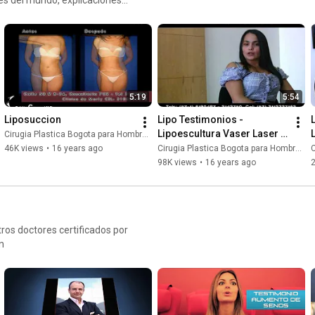
s que se han hecho una lipo,
 entre ésta y una
or supuesto, los posibles
5:19
5:54
Liposuccion
Lipo Testimonios - 
Lipoescultura Vaser Laser y 
Cirugia Plastica Bogota para Hombres y Mujeres
Tradicional en Colombia
46K views
•
16 years ago
Cirugia Plastica Bogota para Hombres y Mujeres
C
98K views
•
16 years ago
2
s doctores certificados por
n