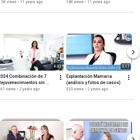
levantar los parpados
.5K views
•
11 years ago
14K views
•
11 years ago
6:32
3:17
2024 Combinación de 7 
Explantación Mamaria 
Rejuvenecimientos sin 
(análisis y fotos de casos)
cirugia
567 views
•
2 years ago
533 views
•
2 years ago