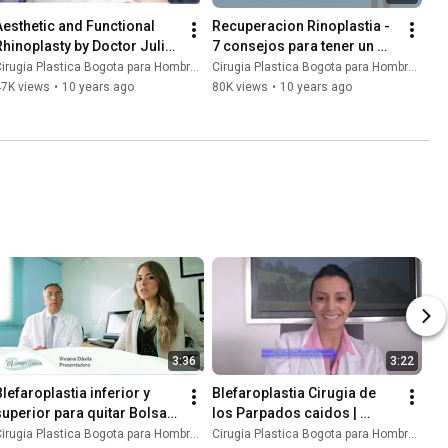
Aesthetic and Functional 
Recuperacion Rinoplastia - 
Rhinoplasty by Doctor Julio 
7 consejos para tener un 
Gil | Plastic Surgery Bogota 
postoperatorio exitoso
irugia Plastica Bogota para Hombres y Mujeres
Cirugia Plastica Bogota para Hombres y Mujeres
Colombia
47K views
•
10 years ago
80K views
•
10 years ago
3:36
3:22
lefaroplastia inferior y 
Blefaroplastia Cirugia de 
superior para quitar Bolsas 
los Parpados caidos | 
en los Ojos y Ojeras y 
Postoperatorio en Bogota
irugia Plastica Bogota para Hombres y Mujeres
Cirugia Plastica Bogota para Hombres y Mujeres