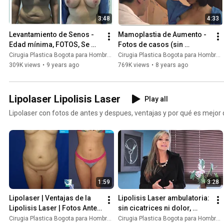
3:48
4:33
Levantamiento de Senos - 
Mamoplastia de Aumento - 
Edad mínima, FOTOS, Se 
Fotos de casos (sin 
puede combinar la Pexia 
censura)
Cirugia Plastica Bogota para Hombres y Mujeres
Cirugia Plastica Bogota para Hombres y Mujeres
Mamaria con el aumento?
309K views
•
9 years ago
769K views
•
8 years ago
Lipolaser Lipolisis Laser
Play all
Lipolaser con fotos de antes y despues, ventajas y por qué es mejor q
1:59
3:28
Lipolaser | Ventajas de la 
Lipolisis Laser ambulatoria: 
Lipolisis Laser | Fotos Antes 
sin cicatrices ni dolor, 
y Después
Resultados inmediatos en 
Cirugia Plastica Bogota para Hombres y Mujeres
Cirugia Plastica Bogota para Hombres y Mujeres