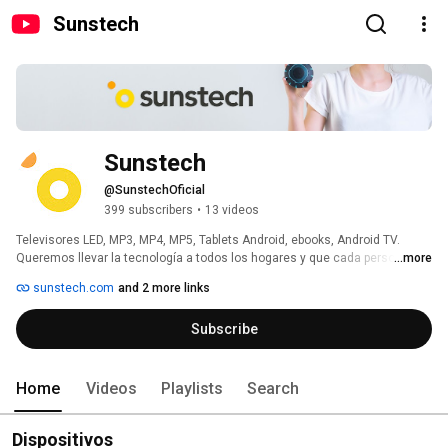
Sunstech
Sunstech
@SunstechOficial
399 subscribers
•
13 videos
Televisores LED, MP3, MP4, MP5, Tablets Android, ebooks, Android TV. 
Queremos llevar la tecnología a todos los hogares y que cada persona 
...more
encuentre un producto hecho a su medida. 
sunstech.com
and 2 more links
Subscribe
Home
Videos
Playlists
Search
Dispositivos