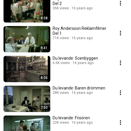
Del 2
35K views
16 years ago
8:58
Roy Andersson Reklamfilmer
Del 1
71K views
16 years ago
9:41
Du levande: Scenbyggen
6.6K views
16 years ago
8:06
Du levande: Baren drömmen
28K views
16 years ago
7:50
Du levande: Frisören
22K views
16 years ago