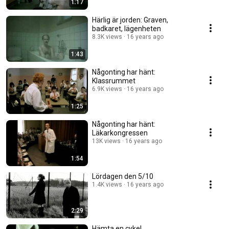
1:17
Härlig är jorden: Graven,
badkaret, lägenheten
8.3K views
16 years ago
1:43
Någonting har hänt:
Klassrummet
6.9K views
16 years ago
1:25
Någonting har hänt:
Läkarkongressen
13K views
16 years ago
1:54
Lördagen den 5/10
1.4K views
16 years ago
2:29
Hämta en cykel