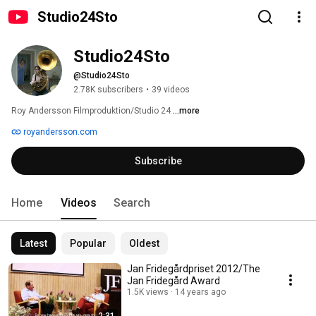
Studio24Sto
Studio24Sto
@Studio24Sto
2.78K subscribers
•
39 videos
Roy Andersson Filmproduktion/Studio 24 
...more
royandersson.com
Subscribe
Home
Videos
Search
Latest
Popular
Oldest
Jan Fridegårdpriset 2012/The
Jan Fridegård Award
1.5K views
14 years ago