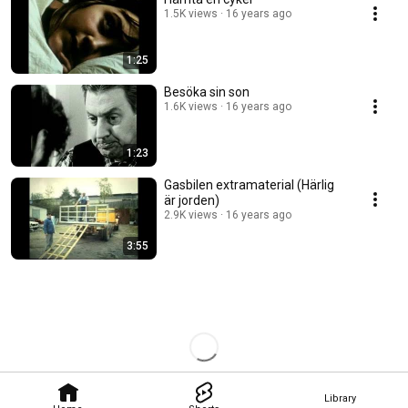
1.5K views
16 years ago
1:25
Besöka sin son
1.6K views
16 years ago
1:23
Gasbilen extramaterial (Härlig
är jorden)
2.9K views
16 years ago
3:55
Library