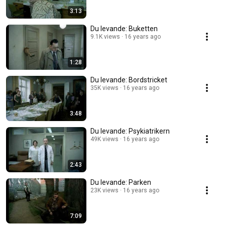
3:13
Du levande: Buketten
9.1K views
16 years ago
1:28
Du levande: Bordstricket
35K views
16 years ago
3:48
Du levande: Psykiatrikern
49K views
16 years ago
2:43
Du levande: Parken
23K views
16 years ago
7:09