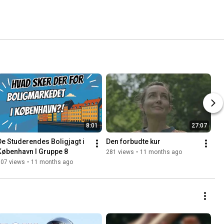
8:01
27:07
De Studerendes Boligjagt i 
Den forbudte kur
København l Gruppe 8
281 views
•
11 months ago
607 views
•
11 months ago