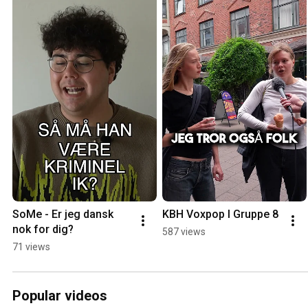
SoMe - Er jeg dansk 
KBH Voxpop l Gruppe 8
nok for dig?
587 views
71 views
Popular videos