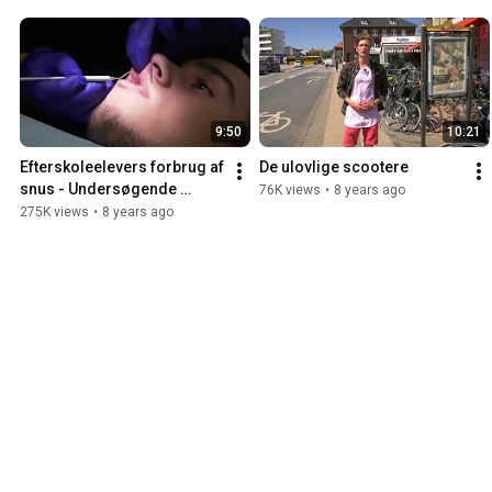
9:50
10:21
Efterskoleelevers forbrug af 
De ulovlige scootere
snus - Undersøgende 
76K views
•
8 years ago
projekt
275K views
•
8 years ago