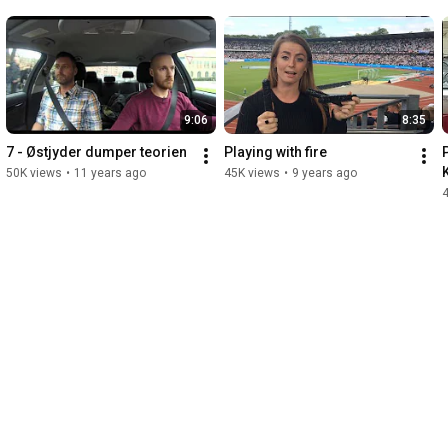
9:06
8:35
7 - Østjyder dumper teorien
Playing with fire
P
50K views
•
11 years ago
45K views
•
9 years ago