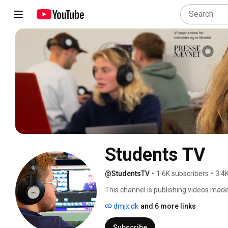
Students TV
@StudentsTV
•
1.6K subscribers
•
3.4
This channel is publishing videos mad
in Aarhus and Copenhagen, Denmark. 
dmjx.dk
and 6 more links
Subscribe