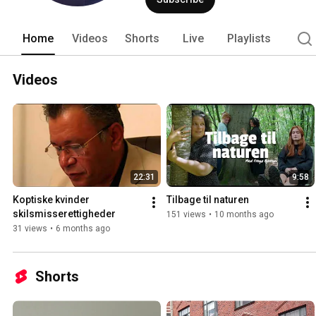
Home
Videos
Shorts
Live
Playlists
Videos
22:31
9:58
Koptiske kvinder 
Tilbage til naturen
skilsmisserettigheder
151 views
•
10 months ago
31 views
•
6 months ago
Shorts