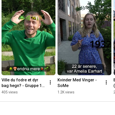
Ville du fodre et dyr 
Kvinder Med Vinger - 
bag hegn? - Gruppe 12 
SoMe
SoMe
405 views
1.2K views