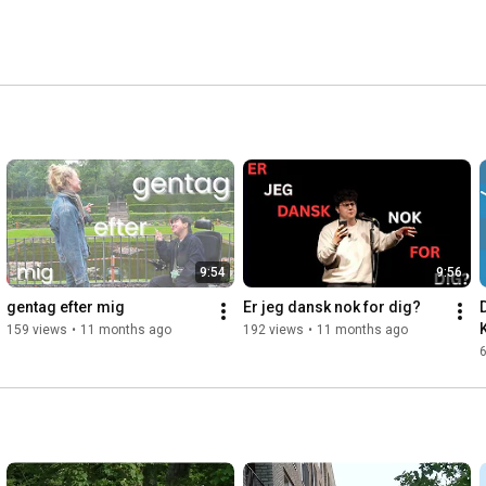
9:54
9:56
gentag efter mig
Er jeg dansk nok for dig?
159 views
•
11 months ago
192 views
•
11 months ago