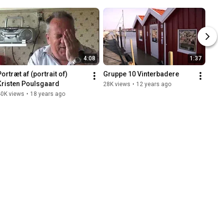
4:08
1:37
ortræt af (portrait of) 
Gruppe 10 Vinterbadere
Kristen Poulsgaard
28K views
•
12 years ago
40K views
•
18 years ago