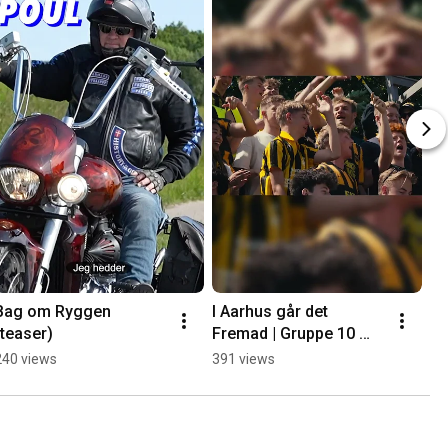
Bag om Ryggen 
I Aarhus går det 
(teaser)
Fremad | Gruppe 10 
SoMe
240 views
391 views