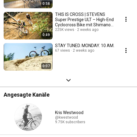
0:58
THIS IS CROSS | STEVENS
Super Prestige ULT – High-End
Cyclocross Bike mit Shimano
Ultegra Di2
225K views
2 weeks ago
0:49
STAY TUNED. MONDAY. 10 AM.
67 views
2 weeks ago
0:07
Angesagte Kanäle
Kris Westwood
@kwestwood
9.75K subscribers