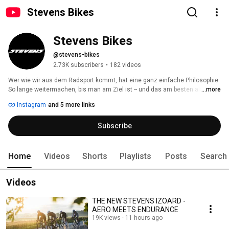
Stevens Bikes
Stevens Bikes
@stevens-bikes
2.73K subscribers
•
182 videos
Wer wie wir aus dem Radsport kommt, hat eine ganz einfache Philosophie: 
So lange weitermachen, bis man am Ziel ist -- und das am besten als 
...more
Erster. 
Instagram
and 5 more links
Subscribe
Home
Videos
Shorts
Playlists
Posts
Search
Videos
THE NEW STEVENS IZOARD -
AERO MEETS ENDURANCE
19K views
11 hours ago