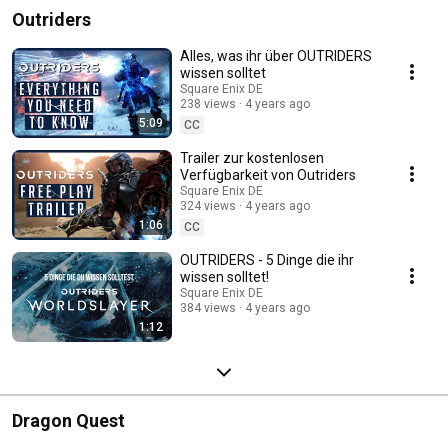
Outriders
Alles, was ihr über OUTRIDERS
wissen solltet
Square Enix DE
238 views
4 years ago
5:09
CC
Trailer zur kostenlosen
Verfügbarkeit von Outriders
Square Enix DE
324 views
4 years ago
1:06
CC
OUTRIDERS - 5 Dinge die ihr
wissen solltet!
Square Enix DE
384 views
4 years ago
1:12
Dragon Quest