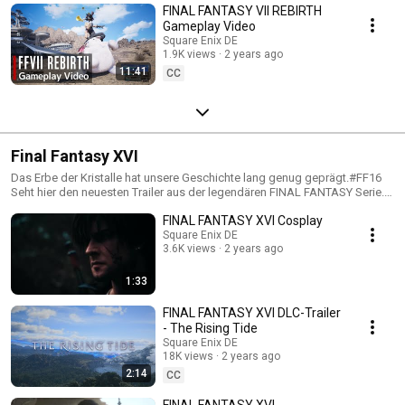
FINAL FANTASY VII REBIRTH
Gameplay Video
Square Enix DE
1.9K views
2 years ago
11:41
CC
Final Fantasy XVI
Das Erbe der Kristalle hat unsere Geschichte lang genug geprägt.#FF16
Seht hier den neuesten Trailer aus der legendären FINAL FANTASY Serie.
FFXVI ist das brandneue Singleplayer Action-RPG von Square Enix,
FINAL FANTASY XVI Cosplay
entwickelt für die PlayStation 5. Folge uns auf unseren Social Kanälen, um
keine Neuigkeit zu FFXVI zu verpassen: http://twitter.com/FinalFantasyXVI
Square Enix DE
3.6K views
2 years ago
http://facebook.com/FinalFantasyXVI
http://instagram.com/FinalFantasyXVI
1:33
FINAL FANTASY XVI DLC-Trailer
- The Rising Tide
Square Enix DE
18K views
2 years ago
2:14
CC
FINAL FANTASY XVI -