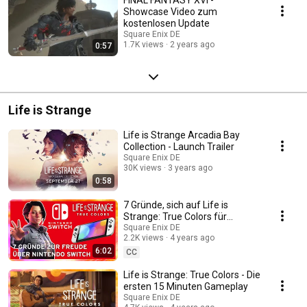
Showcase Video zum
kostenlosen Update
Square Enix DE
1.7K views
2 years ago
0:57
Life is Strange
Life is Strange Arcadia Bay
Collection - Launch Trailer
Square Enix DE
30K views
3 years ago
0:58
7 Gründe, sich auf Life is
Strange: True Colors für
Nintendo Switch zu freuen
Square Enix DE
2.2K views
4 years ago
6:02
CC
Life is Strange: True Colors - Die
ersten 15 Minuten Gameplay
Square Enix DE