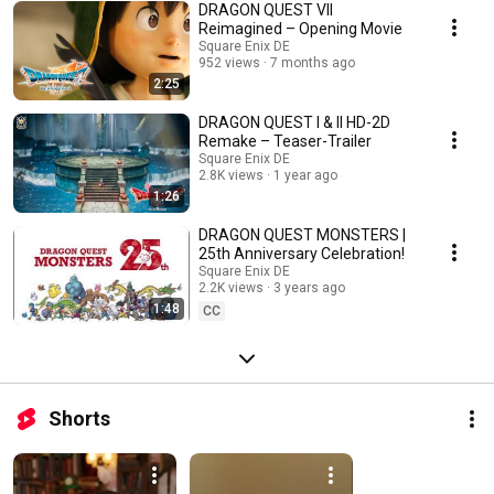
DRAGON QUEST VII
Reimagined – Opening Movie
Square Enix DE
952 views
7 months ago
2:25
DRAGON QUEST I & II HD-2D
Remake – Teaser-Trailer
Square Enix DE
2.8K views
1 year ago
1:26
DRAGON QUEST MONSTERS |
25th Anniversary Celebration!
Square Enix DE
2.2K views
3 years ago
1:48
CC
Shorts