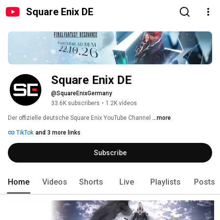
Square Enix DE
Square Enix DE
@SquareEnixGermany
33.6K subscribers
•
1.2K videos
Der offizielle deutsche Square Enix YouTube Channel 
...more
TikTok
and 3 more links
Subscribe
Home
Videos
Shorts
Live
Playlists
Posts