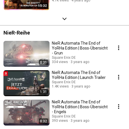
4.7K views
4 years ago
15:32
NieR-Reihe
NieR:Automata The End of
YoRHa Edition | Boss-Übersicht
- Grun
Square Enix DE
334 views
3 years ago
0:31
NieR:Automata The End of
YoRHa Edition | Launch Trailer
Square Enix DE
1.4K views
3 years ago
1:31
NieR:Automata The End of
YoRHa Edition | Boss-Übersicht
- Engels
Square Enix DE
393 views
3 years ago
0:32