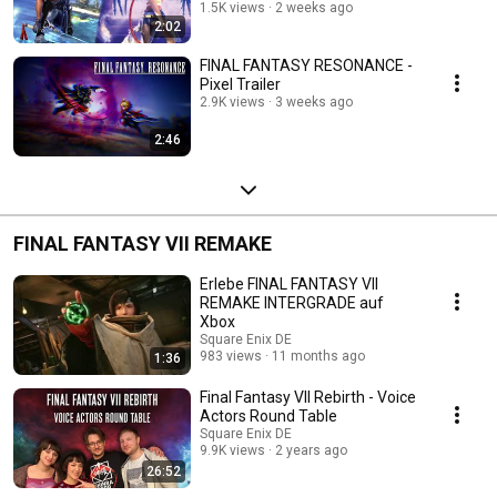
1.5K views
2 weeks ago
2:02
FINAL FANTASY RESONANCE -
Pixel Trailer
2.9K views
3 weeks ago
2:46
FINAL FANTASY VII REMAKE
Erlebe FINAL FANTASY VII
REMAKE INTERGRADE auf
Xbox
Square Enix DE
983 views
11 months ago
1:36
Final Fantasy VII Rebirth - Voice
Actors Round Table
Square Enix DE
9.9K views
2 years ago
26:52