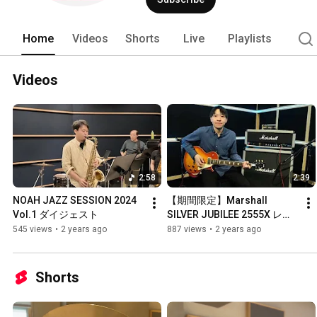
Home
Videos
Shorts
Live
Playlists
Videos
2:58
2:39
NOAH JAZZ SESSION 2024 
【期間限定】Marshall 
Vol.1 ダイジェスト
SILVER JUBILEE 2555X レン
タルスタート！
545 views
•
2 years ago
887 views
•
2 years ago
Shorts