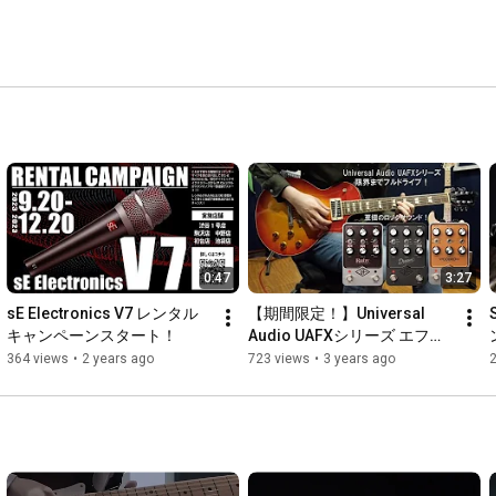
0:47
3:27
sE Electronics V7 レンタル
【期間限定！】Universal 
キャンペーンスタート！
Audio UAFXシリーズ エフェ
クターレンタルキャンペー
364 views
•
2 years ago
723 views
•
3 years ago
ン！