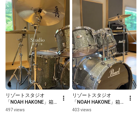
リゾートスタジオ
リゾートスタジオ
「NOAH HAKONE」箱
「NOAH HAKONE」箱
根・仙石原の音楽スタ
根・仙石原の音楽スタ
497 views
403 views
ジオ付き宿泊施設 
ジオ付き宿泊施設 
#shorts #hakone 
#shorts #hakone 
#studio
#studio