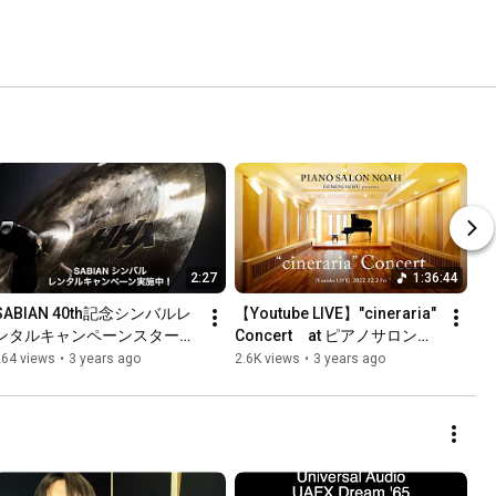
2:27
1:36:44
SABIAN 40th記念シンバルレ
【Youtube LIVE】"cineraria" 
ンタルキャンペーンスター
Concert　at ピアノサロンノ
ト！
ア田園調布
264 views
•
3 years ago
2.6K views
•
3 years ago