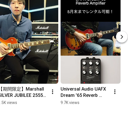
【期間限定】Marshall 
Universal Audio UAFX 
SILVER JUBILEE 2555X
Dream '65 Reverb 
レンタルキャンペー
Amplifier 期間限定レン
1.5K views
9.7K views
ン！
タル！