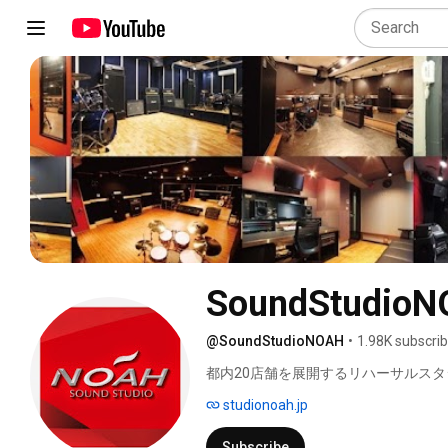
SoundStudio
@SoundStudioNOAH
•
1.98K subscri
都内20店舗を展開するリハーサルス
studionoah.jp
Subscribe