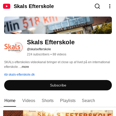
Skals Efterskole
Skals Efterskole
@skalsefterskole
224 subscribers
•
88 videos
SKALs efterskoles videokanal bringer et close up af livet på en international 
efterskole. 
...more
skals-efterskole.dk
Subscribe
Home
Videos
Shorts
Playlists
Search