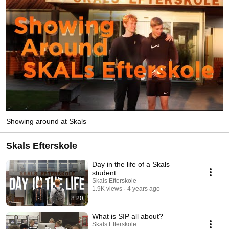
Showing around at Skals
Skals Efterskole
Day in the life of a Skals
student
Skals Efterskole
1.9K views
4 years ago
8:20
What is SIP all about?
Skals Efterskole