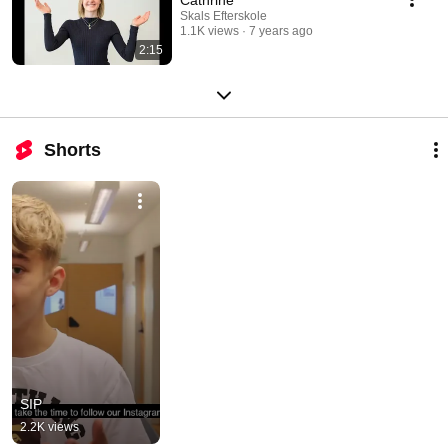
Skals Efterskole
1.1K views
7 years ago
2:15
Shorts
SIP
2.2K views