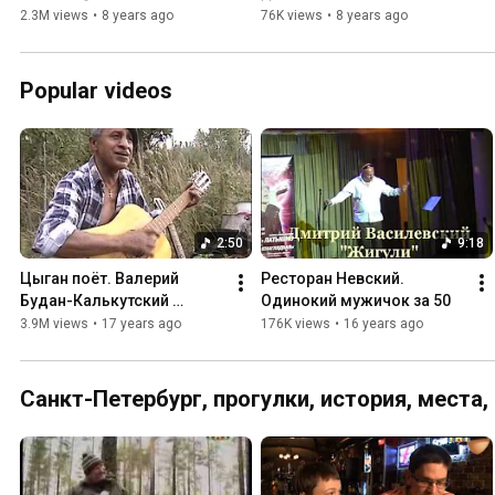
Завершение сборки.
2.3M views
•
8 years ago
76K views
•
8 years ago
Popular videos
2:50
9:18
Цыган поёт. Валерий 
Ресторан Невский. 
Будан-Калькутский 
Одинокий мужичок за 50
Ведьма-Шалунья
3.9M views
•
17 years ago
176K views
•
16 years ago
Санкт-Петербург, прогулки, история, места