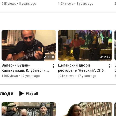
рассвета (18:43)
96K views
•
8 years ago
1.2K views
•
8 years ago
8:18
2:47
Валерий Будан-
Цыганский двор в 
U
Калькутский. Клуб песни и 
ресторане "Невский", СПб.
романса "Амулет"
130K views
•
12 years ago
101K views
•
17 years ago
, люди
Play all