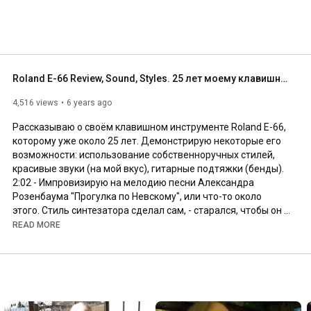
Roland E-66 Review, Sound, Styles. 25 лет моему клавишному инструменту
4,516 views
6 years ago
Рассказываю о своём клавишном инструменте Roland E-66, 
которому уже около 25 лет. Демонстрирую некоторые его 
возможности: использование собственноручных стилей, 
2:02
 - Импровизирую на мелодию песни Александра 
Розенбаума "Прогулка по Невскому", или что-то около 
этого. Стиль синтезатора сделал сам, - старался, чтобы он 
походил на гитарный бой Розенбаума на 3 доли (вальс).

READ MORE
♥♥♥ Друзья! Могу добавить оркестр (бас, барабаны, 
фортепиано, гитару, аккордеон) к вашей аудио, видео 
записи, - исполнения вами песни под гитару, гармонь, a 
cappella и т.п. Примеры: 
https://youtu.be/V-c1ojsJ9rM
 ♥♥♥ 
https://youtu.be/Pi8x75tbR3g
4:13
 - Roland E-66 SFR1M44-U100K-R USB Floppy Drive 