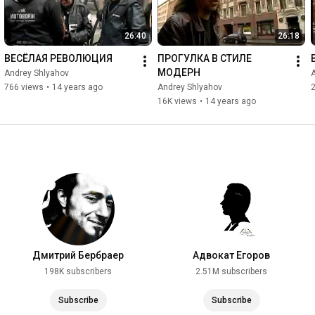
26:40
26:18
ВЕСЁЛАЯ РЕВОЛЮЦИЯ
ПРОГУЛКА В СТИЛЕ 
МОДЕРН
Andrey Shlyahov
766 views
•
14 years ago
Andrey Shlyahov
16K views
•
14 years ago
Дмитрий Бербраер
Адвокат Егоров
198K subscribers
2.51M subscribers
Subscribe
Subscribe