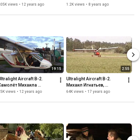
Пробная аранжировка
205K views
•
12 years ago
1.2K views
•
8 years ago
19:15
2:55
ltralight Aircraft B-2. 
Ultralight Aircraft B-2. 
Самолёт Михаила 
Михаил Игнатьев, 
Игнатьева, авиастроителя 
авиастроитель из Санкт-
85K views
•
12 years ago
64K views
•
17 years ago
из Санкт-Петербурга
Петербурга