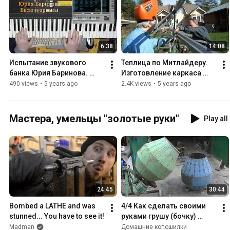
6:38
14:08
Испытание звукового 
Теплица по Митлайдеру. 
банка Юрия Баринова. 
Изготовление каркаса 
Басы и органы
крыши из профильной 
490 views
•
5 years ago
2.4K views
•
5 years ago
трубы.
Мастера, умельцы "золотые руки"
Play all
24:45
30:44
Bombed a LATHE and was 
4/4 Как сделать своими 
stunned... You have to see it!
руками грушу (бочку) 
бетономешалки. Часть 4. 
Madman
Домашние копошилки