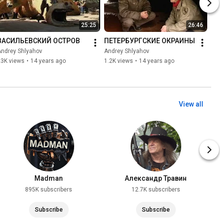
25:25
26:46
ВАСИЛЬЕВСКИЙ ОСТРОВ
ПЕТЕРБУРГСКИЕ ОКРАИНЫ
Andrey Shlyahov
Andrey Shlyahov
23K views
•
14 years ago
1.2K views
•
14 years ago
View all
Madman
Александр Травин
895K subscribers
12.7K subscribers
Subscribe
Subscribe