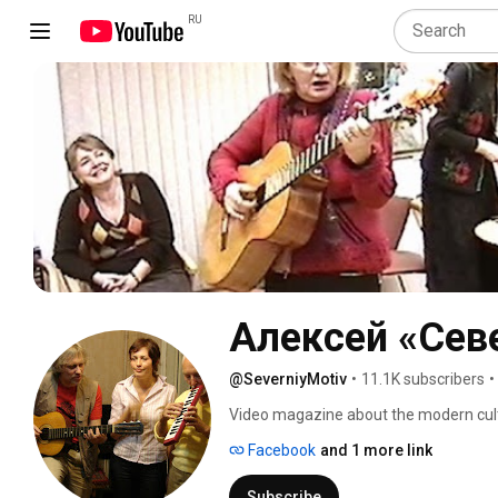
RU
Алексей «Сев
@SeverniyMotiv
•
11.1K subscribers
•
Video magazine about the modern cultu
https://vk.com/club4123317 
Facebook
and 1 more link
Subscribe