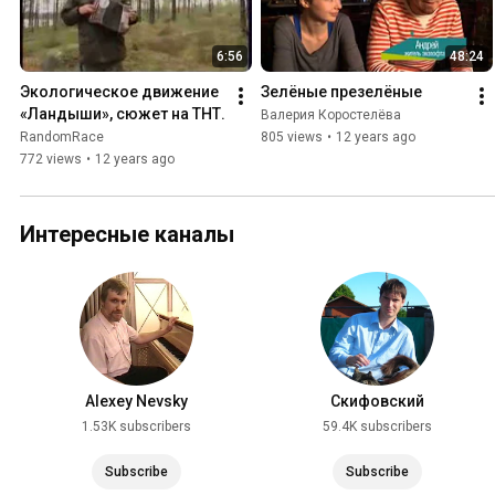
6:56
48:24
Экологическое движение 
Зелёные презелёные
«Ландыши», сюжет на ТНТ.
Валерия Коростелёва
RandomRace
805 views
•
12 years ago
772 views
•
12 years ago
Интересные каналы
Alexey Nevsky
Скифовский
1.53K subscribers
59.4K subscribers
Subscribe
Subscribe