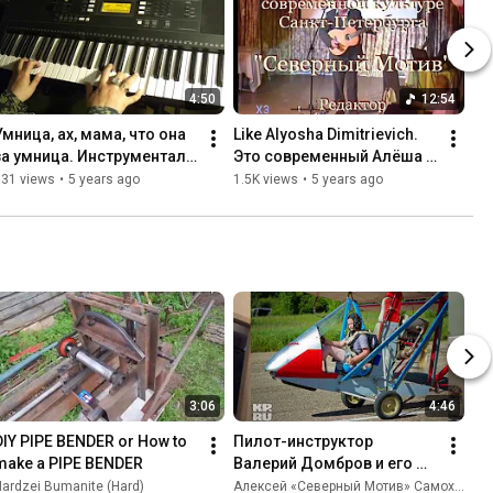
4:50
12:54
Умница, ах, мама, что она 
Like Alyosha Dimitrievich. 
за умница. Инструментал 
Это современный Алёша 
на песню А. Розенбаума
Димитриевич?
731 views
•
5 years ago
1.5K views
•
5 years ago
3:06
4:46
DIY PIPE BENDER or How to 
Пилот-инструктор 
make a PIPE BENDER
Валерий Домбров и его 
песня Мой корабль. 
ardzei Bumanite (Hard)
Алексей «Северный Мотив» Самохин