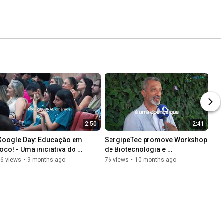
2:50
2:41
Google Day: Educação em 
SergipeTec promove Workshop 
foco! - Uma iniciativa do 
de Biotecnologia e 
SergipeTec, Colaborativa 
Sustentabilidade para 
16 views
•
9 months ago
76 views
•
10 months ago
Educação e Google!
Municípios Sergipanos