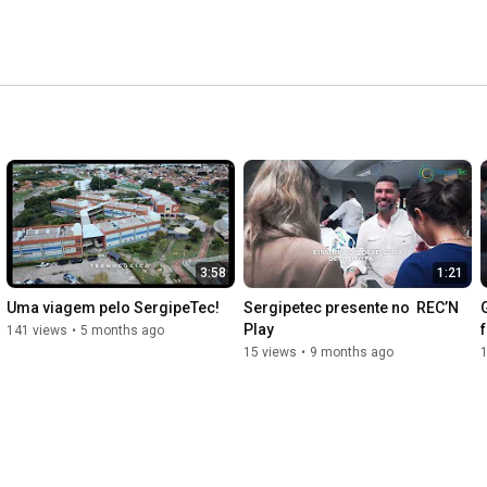
3:58
1:21
Uma viagem pelo SergipeTec!
Sergipetec presente no  REC’N 
Play
141 views
•
5 months ago
15 views
•
9 months ago