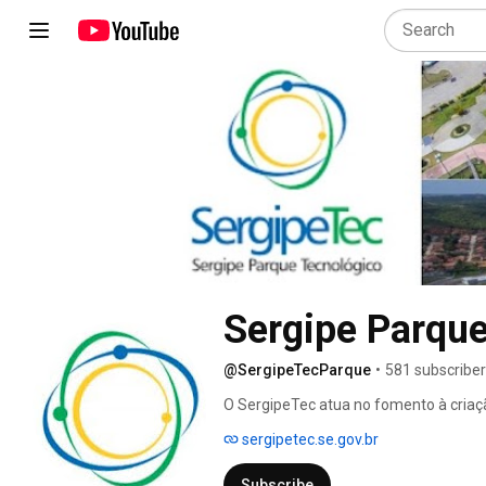
Sergipe Parqu
@SergipeTecParque
•
581 subscribe
O SergipeTec atua no fomento à criaç
redes de relacionamentos que envolva
sergipetec.se.gov.br
conhecimento, do ensino, da pesquisa 
Subscribe