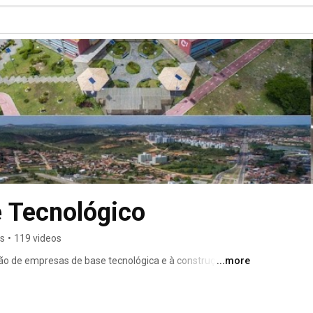
e Tecnológico
rs
•
119 videos
ão de empresas de base tecnológica e à construção de 
...more
m agentes do processo produtivo, da geração, do 
e inovação. 