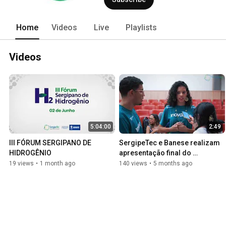
Home
Videos
Live
Playlists
Videos
5:04:00
2:49
III FÓRUM SERGIPANO DE 
SergipeTec e Banese realizam 
HIDROGÊNIO
apresentação final do 
Programa Inovar-SE
19 views
•
1 month ago
140 views
•
5 months ago