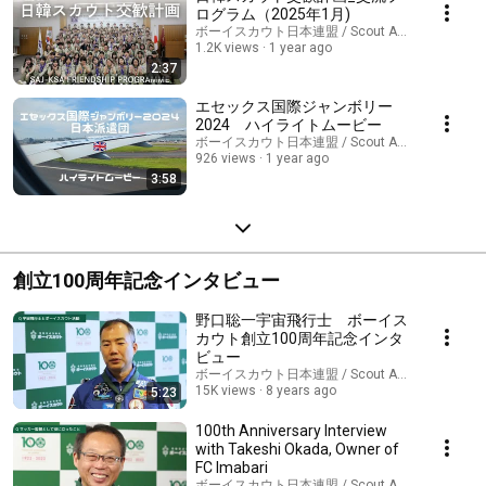
ログラム（2025年1月)
ボーイスカウト日本連盟 / Scout Association of J
1.2K views
1 year ago
2:37
エセックス国際ジャンボリー
2024 ハイライトムービー
ボーイスカウト日本連盟 / Scout Association of J
926 views
1 year ago
3:58
創立100周年記念インタビュー
野口聡一宇宙飛行士 ボーイス
カウト創立100周年記念インタ
ビュー
ボーイスカウト日本連盟 / Scout Association of J
15K views
8 years ago
5:23
100th Anniversary Interview
with Takeshi Okada, Owner of
FC Imabari
ボーイスカウト日本連盟 / Scout Association of J