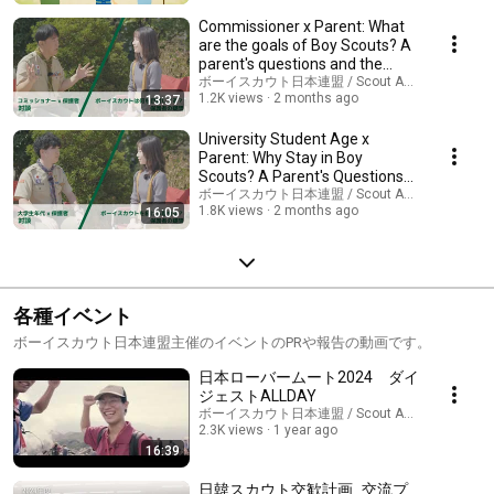
Commissioner x Parent: What
are the goals of Boy Scouts? A
parent's questions and the
mission of ...
ボーイスカウト日本連盟 / Scout Association of J
1.2K views
2 months ago
13:37
University Student Age x
Parent: Why Stay in Boy
Scouts? A Parent's Questions
and a Student's Per...
ボーイスカウト日本連盟 / Scout Association of J
1.8K views
2 months ago
16:05
各種イベント
ボーイスカウト日本連盟主催のイベントのPRや報告の動画です。
日本ローバームート2024 ダイ
ジェストALLDAY
ボーイスカウト日本連盟 / Scout Association of J
2.3K views
1 year ago
16:39
日韓スカウト交歓計画_交流プ