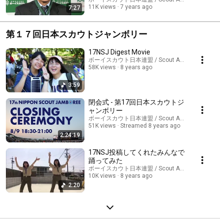
11K views
7 years ago
7:27
第１７回日本スカウトジャンボリー
17NSJ Digest Movie
ボーイスカウト日本連盟 / Scout Association of J
58K views
8 years ago
3:59
閉会式 - 第17回日本スカウトジ
ャンボリー
ボーイスカウト日本連盟 / Scout Association of J
51K views
Streamed 8 years ago
2:24:19
17NSJ投稿してくれたみんなで
踊ってみた
ボーイスカウト日本連盟 / Scout Association of J
10K views
8 years ago
2:20