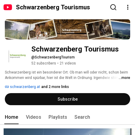
Schwarzenberg Tourismus
Schwarzenberg Tourismus
@SchwarzenbergTourism
52 subscribers
•
21 videos
Schwarzenberg ist ein besonderer Ort. Ob man will oder nicht, schon beim 
Ankommen wird spürbar, hier ist die Welt in Ordnung. Irgendwie stimmt hier 
...more
alles noch. So soll es sein. So soll es bleiben. Dafür tun die 
schwarzenberg.at
and 2 more links
Schwarzenberger viel. Und es ist ein ideales Umfeld für Kunst und Kultur. 
Davon zeugt diese Region auf vielfältigste Weise. Architektur, Handwerk, 
Subscribe
Musik. Angelika Kauffmann, Schubertiade, alles hier atmet Kultur im 
schönsten Wortsinn. In Schwarzenberg hat man alles, nur ein bisschen 
näher an der Natur als sonstwo. 
Home
Videos
Playlists
Search