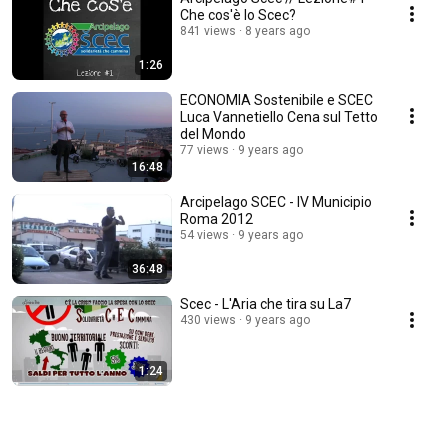
Che cos'è lo Scec?
841 views
8 years ago
1:26
ECONOMIA Sostenibile e SCEC
Luca Vannetiello Cena sul Tetto
del Mondo
77 views
9 years ago
16:48
Arcipelago SCEC - IV Municipio
Roma 2012
54 views
9 years ago
36:48
Scec - L'Aria che tira su La7
430 views
9 years ago
1:24