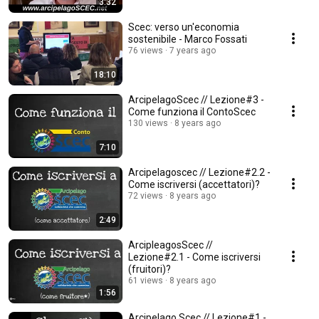
3:32
Scec: verso un'economia
sostenibile - Marco Fossati
76 views
7 years ago
18:10
ArcipelagoScec // Lezione#3 -
Come funziona il ContoScec
130 views
8 years ago
7:10
Arcipelagoscec // Lezione#2.2 -
Come iscriversi (accettatori)?
72 views
8 years ago
2:49
ArcipleagosScec //
Lezione#2.1 - Come iscriversi
(fruitori)?
61 views
8 years ago
1:56
Arcipelago Scec // Lezione#1 -