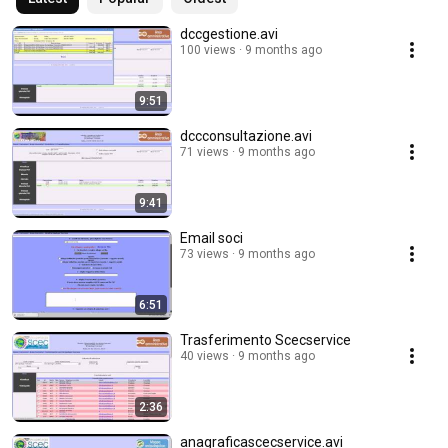
dccgestione.avi
100 views
9 months ago
9:51
dccconsultazione.avi
71 views
9 months ago
9:41
Email soci
73 views
9 months ago
6:51
Trasferimento Scecservice
40 views
9 months ago
2:36
anagraficascecservice.avi