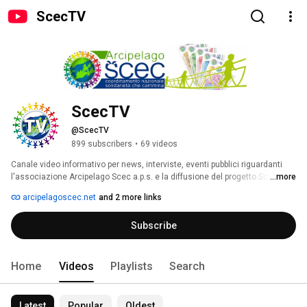
ScecTV
ScecTV
@ScecTV
899 subscribers
•
69 videos
Canale video informativo per news, interviste, eventi pubblici riguardanti 
l'associazione Arcipelago Scec a.p.s. e la diffusione del progetto Scec. 
...more
arcipelagoscec.net
and 2 more links
Subscribe
Home
Videos
Playlists
Search
Latest
Popular
Oldest