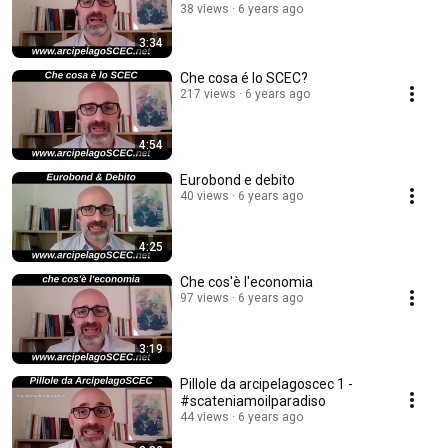
38 views
6 years ago
3:34
Che cosa é lo SCEC?
217 views
6 years ago
4:54
Eurobond e debito
40 views
6 years ago
4:25
Che cos'è l'economia
97 views
6 years ago
3:19
Pillole da arcipelagoscec 1 -
#scateniamoilparadiso
44 views
6 years ago