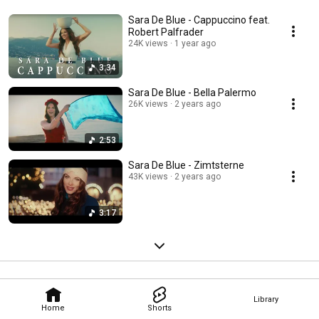
Frau die neue österreichische Bundeshymne (Olympische Spiele), trat als 
Sängerin bei „Dancing Stars“ und der ORF Licht Ins Dunkel Show u.a. neben 
Sara De Blue - Cappuccino feat.
Rainhard Fendrich auf. 
Robert Palfrader
24K views
1 year ago
3:34
Sara De Blue - Bella Palermo
26K views
2 years ago
2:53
Sara De Blue - Zimtsterne
43K views
2 years ago
3:17
Library
Home
Shorts