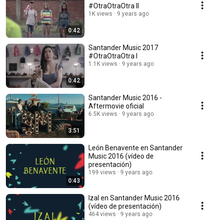
#OtraOtraOtra II
1K views
9 years ago
0:42
Santander Music 2017
#OtraOtraOtra I
1.1K views
9 years ago
0:42
Santander Music 2016 -
Aftermovie oficial
6.5K views
9 years ago
3:51
León Benavente en Santander
Music 2016 (vídeo de
presentación)
199 views
9 years ago
0:43
Izal en Santander Music 2016
(vídeo de presentación)
464 views
9 years ago