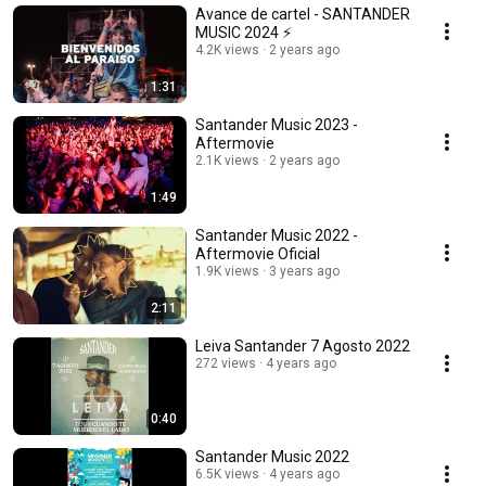
Avance de cartel - SANTANDER
MUSIC 2024 ⚡
4.2K views
2 years ago
1:31
Santander Music 2023 -
Aftermovie
2.1K views
2 years ago
1:49
Santander Music 2022 -
Aftermovie Oficial
1.9K views
3 years ago
2:11
Leiva Santander 7 Agosto 2022
272 views
4 years ago
0:40
Santander Music 2022
6.5K views
4 years ago