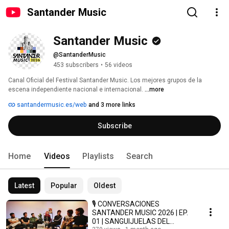
Santander Music
Santander Music
@SantanderMusic
453 subscribers
•
56 videos
Canal Oficial del Festival Santander Music. Los mejores grupos de la 
escena independiente nacional e internacional. 
...more
santandermusic.es/web
and 3 more links
Subscribe
Home
Videos
Playlists
Search
Latest
Popular
Oldest
🎙️ CONVERSACIONES
SANTANDER MUSIC 2026 | EP.
01 | SANGUIJUELAS DEL