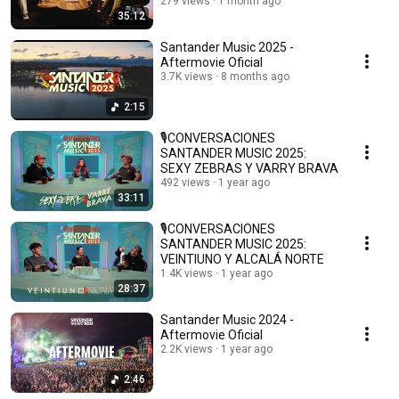
GUADIANA & LA PALOMA
279 views
1 month ago
35:12
Santander Music 2025 -
Aftermovie Oficial
3.7K views
8 months ago
2:15
🎙️CONVERSACIONES
SANTANDER MUSIC 2025:
SEXY ZEBRAS Y VARRY BRAVA
492 views
1 year ago
33:11
🎙️CONVERSACIONES
SANTANDER MUSIC 2025:
VEINTIUNO Y ALCALÁ NORTE
1.4K views
1 year ago
28:37
Santander Music 2024 -
Aftermovie Oficial
2.2K views
1 year ago
2:46