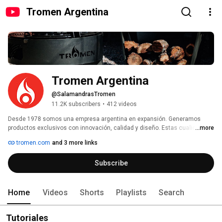
Tromen Argentina
Tromen Argentina
@SalamandrasTromen
11.2K subscribers
•
412 videos
Desde 1978 somos una empresa argentina en expansión. Generamos 
productos exclusivos con innovación, calidad y diseño. Estas cualidades 
...more
nos ubican como líderes en el mercado. Dedicados a la fabricación de 
tromen.com
and 3 more links
calefactores a leña, hornos y parrillas. 
Subscribe
Home
Videos
Shorts
Playlists
Search
Tutoriales