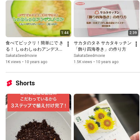
1:44
2:39
食べてビックリ！簡単にで き
サカタのタネ サカタキッチン
る！ しゅわしゅわアンデスメ
「飾り四海巻き」の作り方
ロン
SakataSeedmovie
SakataSeedmovie
1K views
•
10 years ago
1.5K views
•
10 years ago
Shorts