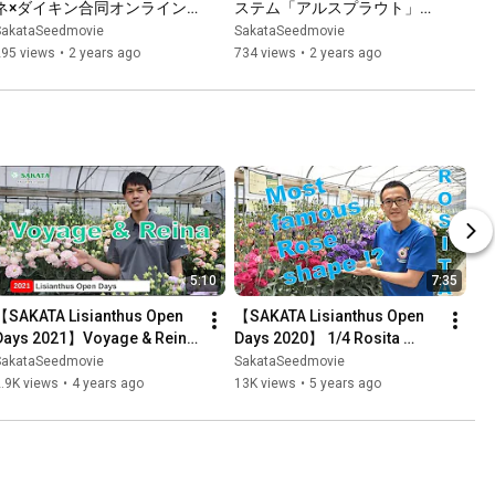
ネ×ダイキン合同オンライン
ステム「アルスプラウト」ウ
セミナー
ェビナー導入編
SakataSeedmovie
SakataSeedmovie
295 views
•
2 years ago
734 views
•
2 years ago
5:10
7:35
【SAKATA Lisianthus Open 
【SAKATA Lisianthus Open 
Days 2021】Voyage & Reina 
Days 2020】 1/4 Rosita 
New varieties in Asia
series
SakataSeedmovie
SakataSeedmovie
.9K views
•
4 years ago
13K views
•
5 years ago