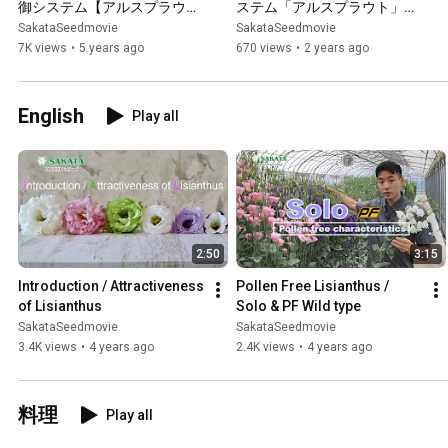
御システム【アルスプラウ
ステム「アルスプラウト」ウ
ト】～導入編～
ェビナー　～「アルスプラウ
SakataSeedmovie
SakataSeedmovie
ト エア」紹介～
7K views
•
5 years ago
670 views
•
2 years ago
English
Play all
2:50
3:15
Introduction / Attractiveness 
Pollen Free Lisianthus / 
of Lisianthus
Solo & PF Wild type
SakataSeedmovie
SakataSeedmovie
3.4K views
•
4 years ago
2.4K views
•
4 years ago
料理
Play all