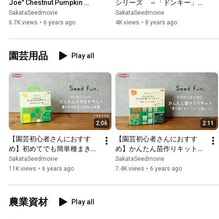
Joe" Chestnut Pumpkin 
シリーズ　～「ドンキー」　
from JA Kitaharuka
野菜ソムリエ編～　品種紹介
SakataSeedmovie
SakataSeedmovie
6.7K views
•
6 years ago
4K views
•
8 years ago
園芸用品
Play all
2:06
2:11
【園芸初心者さんにおすす
【園芸初心者さんにおすす
め】初めてでも簡単種まき！
め】かんたん苗作りキットで
便利なキットで種から育てる
種から苗を育てる【ミニトマ
SakataSeedmovie
SakataSeedmovie
【バジル編】
ト編】
11K views
•
6 years ago
7.4K views
•
6 years ago
農業資材
Play all