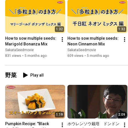
1:32
1:32
How to sow multiple seeds: 
How to sow multiple seeds: 
Marigold Bonanza Mix
Neon Cinnamon Mix
SakataSeedmovie
SakataSeedmovie
831 views
•
5 months ago
609 views
•
5 months ago
野菜
Play all
1:19
2:09
Pumpkin Recipe: "Black 
ホウレンソウ栽培　ドンドン