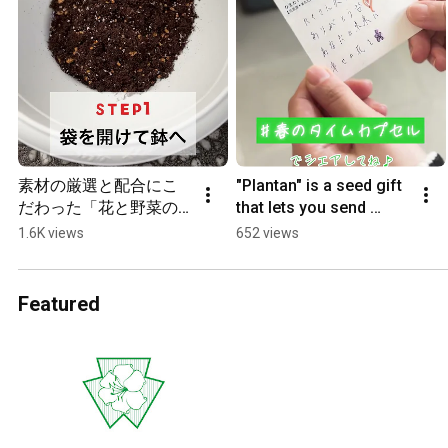
素材の厳選と配合にこ
"Plantan" is a seed gift 
だわった「花と野菜の
that lets you send 
培養土 W-SOIL-305」
seeds with your 
1.6K views
652 views
feelings to someone.
Featured