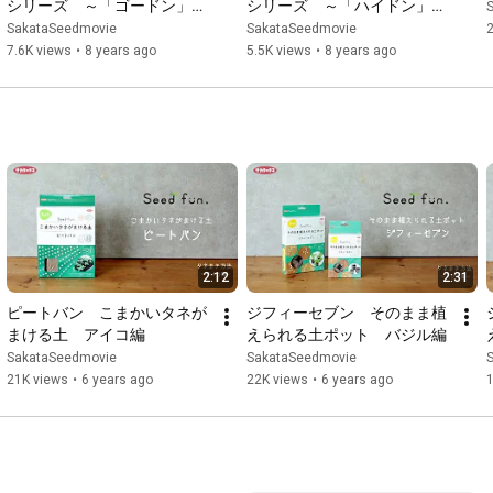
シリーズ　～「ゴードン」　
シリーズ　～「ハイドン」　
ホウレンソウお姉さん編～　
街角レポート編～　品種紹介
SakataSeedmovie
SakataSeedmovie
2
品種紹介
7.6K views
•
8 years ago
5.5K views
•
8 years ago
2:12
2:31
ピートバン　こまかいタネが
ジフィーセブン　そのまま植
まける土　アイコ編
えられる土ポット　バジル編
SakataSeedmovie
SakataSeedmovie
21K views
•
6 years ago
22K views
•
6 years ago