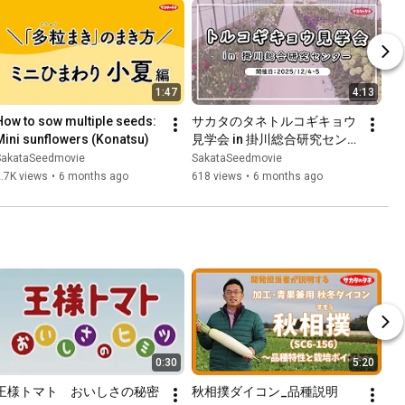
1:47
4:13
How to sow multiple seeds: 
サカタのタネトルコギキョウ
Mini sunflowers (Konatsu)
見学会 in 掛川総合研究センタ
ー
SakataSeedmovie
SakataSeedmovie
.7K views
•
6 months ago
618 views
•
6 months ago
0:30
5:20
王様トマト　おいしさの秘密
秋相撲ダイコン_品種説明