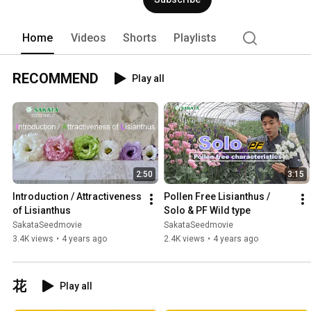
Home
Videos
Shorts
Playlists
RECOMMEND
Play all
2:50
3:15
Introduction / Attractiveness 
Pollen Free Lisianthus / 
of Lisianthus
Solo & PF Wild type
SakataSeedmovie
SakataSeedmovie
3.4K views
•
4 years ago
2.4K views
•
4 years ago
花
Play all