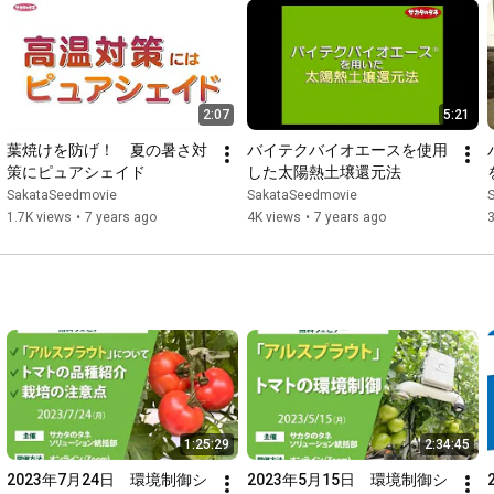
2:07
5:21
葉焼けを防げ！　夏の暑さ対
バイテクバイオエースを使用
策にピュアシェイド
した太陽熱土壌還元法
SakataSeedmovie
SakataSeedmovie
1.7K views
•
7 years ago
4K views
•
7 years ago
3
1:25:29
2:34:45
2023年7月24日　環境制御シ
2023年5月15日　環境制御シ