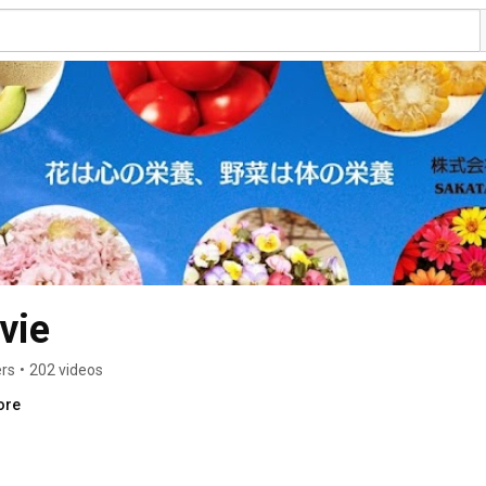
vie
ers
•
202 videos
ore