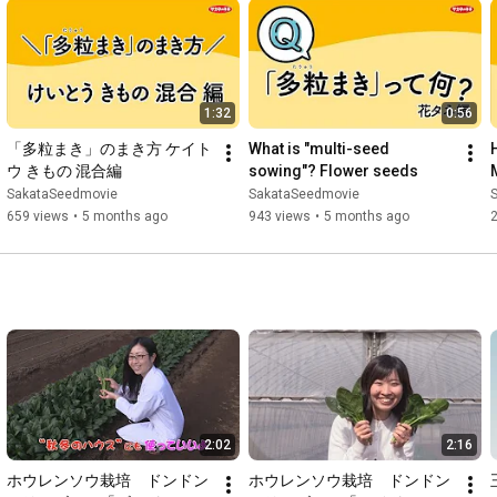
1:32
0:56
「多粒まき」のまき方 ケイト
What is "multi-seed 
ウ きもの 混合編
sowing"? Flower seeds
SakataSeedmovie
SakataSeedmovie
659 views
•
5 months ago
943 views
•
5 months ago
2
2:02
2:16
ホウレンソウ栽培　ドンドン
ホウレンソウ栽培　ドンドン