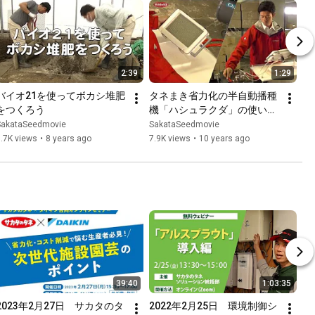
2:39
1:29
バイオ21を使ってボカシ堆肥
タネまき省力化の半自動播種
をつくろう
機「ハシュラクダ」の使い方
（ダイジェスト）サカタのタ
SakataSeedmovie
SakataSeedmovie
ネ
.7K views
•
8 years ago
7.9K views
•
10 years ago
39:40
1:03:35
2023年2月27日　サカタのタ
2022年2月25日　環境制御シ