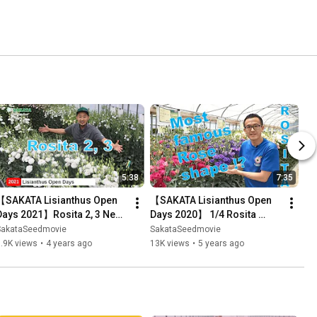
5:38
7:35
【SAKATA Lisianthus Open 
【SAKATA Lisianthus Open 
Days 2021】Rosita 2, 3 New 
Days 2020】 1/4 Rosita 
varieties in Asia
series
SakataSeedmovie
SakataSeedmovie
.9K views
•
4 years ago
13K views
•
5 years ago