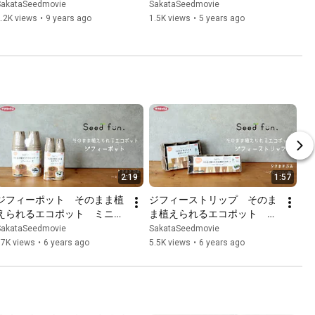
SakataSeedmovie
SakataSeedmovie
.2K views
•
9 years ago
1.5K views
•
5 years ago
2:19
1:57
ジフィーポット　そのまま植
ジフィーストリップ　そのま
えられるエコポット　ミニひ
ま植えられるエコポット　ブ
まわり編
ロッコリー編
SakataSeedmovie
SakataSeedmovie
17K views
•
6 years ago
5.5K views
•
6 years ago