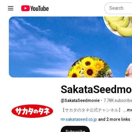
SakataSeedmo
@SakataSeedmovie
•
7.78K subscrib
【サカタのタネ公式チャンネル】 
...m
sakataseed.co.jp
and 2 more links
Subscribe