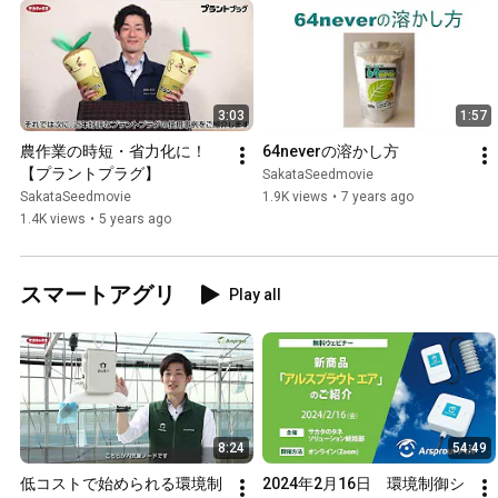
3:03
1:57
農作業の時短・省力化に！
64neverの溶かし方
【プラントプラグ】
SakataSeedmovie
SakataSeedmovie
1.9K views
•
7 years ago
1.4K views
•
5 years ago
スマートアグリ
Play all
8:24
54:49
低コストで始められる環境制
2024年2月16日　環境制御シ