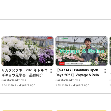
7:09
5:10
サカタのタネ　2021年トルコ
【SAKATA Lisianthus Open 
ギキョウ見学会　品種紹介ハ
Days 2021】Voyage & Reina 
イライト
New varieties in Asia
SakataSeedmovie
SakataSeedmovie
7.5K views
•
4 years ago
2.9K views
•
4 years ago
3