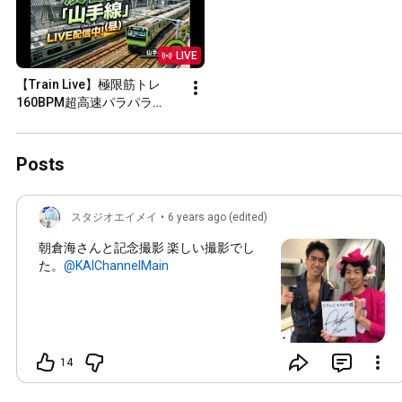
LIVE
【Train Live】極限筋トレ
160BPM超高速パラパラ
EDM！渋谷を爆走する最強の
山手線ワークアウトBGM 🏋️‍♂️
🔥 #筋トレBGM
Posts
スタジオエイメイ
•
6 years ago (edited)
朝倉海さんと記念撮影 楽しい撮影でし
た。
14