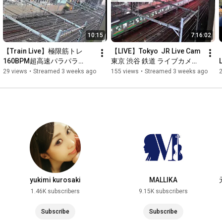
10:15
7:16:02
【Train Live】極限筋トレ
【LIVE】Tokyo  JR Live Cam
160BPM超高速パラパラ
東京 渋谷 鉄道 ライブカメラ 
EDM！渋谷を爆走する最強の
studioeimei 2026
29 views
•
Streamed 3 weeks ago
155 views
•
Streamed 3 weeks ago
山手線ワークアウトBGM 🏋️‍♂️
🔥 #筋トレBGM
yukimi kurosaki
MALLIKA
1.46K subscribers
9.15K subscribers
Subscribe
Subscribe