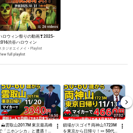
26 videos
ハロウィン祭りの動画❣2025-
2016渋谷ハロウィン
スタジオエイメイ
•
Playlist
iew full playlist
16:50
27:32
- ⛰️雲取山2017M 東京最高峰
鎖場がスゴイ!! 両神山1723M
で「ニホンシカ」と遭遇！感
を東京から日帰り！🪢 50代