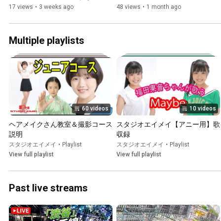
た！最新「PhotoSelectAI」
使い方をスタジオエイメイが
17 views
•
3 weeks ago
48 views
•
1 month ago
の衝撃を5分で速報レポー
実演！
ト！
Multiple playlists
60 videos
10 videos
ヘアメイクさん教室＆撮影コース
スタジオエイメイ【アニー用】歌
説明
収録
スタジオエイメイ
•
Playlist
スタジオエイメイ
•
Playlist
View full playlist
View full playlist
Past live streams