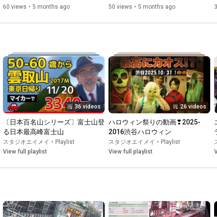
http://www.studioeimei.com
鳥（キツツキ）」と至近距離
てみた結果　 #SNS用写真
60 views
•
5 months ago
50 views
•
5 months ago
で遭遇した奇跡の一日🐦✨👉 
https://twitter.com/studio_eimei
#大菩薩嶺
https://www.instagram.com/eimeiplus_t...
■mail address　

info@studioeimei.com

■EIMEI プロフィール

Studio Eime Limited 

Photographer　Eimei Hiramatsu　

Graduated from Hiroshima University/広島大学教育学部卒

36 videos
26 videos
Born in Kagoshima/鹿児島出身

＝＝＝＝＝＝＝＝＝＝＝＝＝＝＝＝＝＝＝＝＝＝＝＝＝＝＝＝
〔日本百名山シリーズ〕富士山登
ハロウィン祭りの動画❣2025-
＝＝＝＝＝
る日本最高峰富士山
2016渋谷ハロウィン
スタジオエイメイ
•
Playlist
スタジオエイメイ
•
Playlist
View full playlist
View full playlist
V