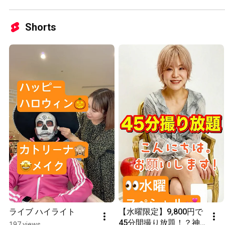
Shorts
ライブ ハイライト
【水曜限定】9,800円で
45分間撮り放題！？神
197 views