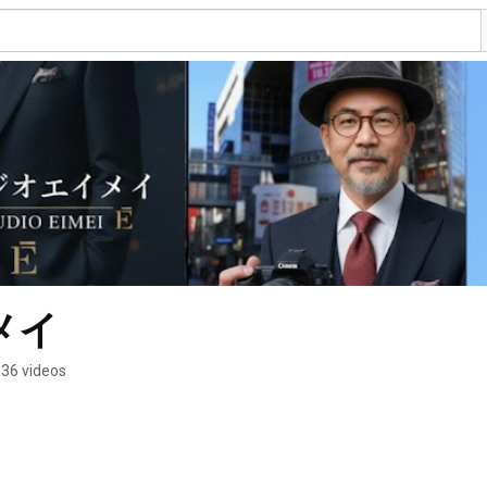
メイ
36 videos