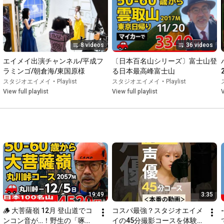
使いやすい白背景！ どんな用途にもマッチするシンプルで高品
質な仕上がりに。

💰 料金・詳細

8 videos
36 videos
価格： 9,800円（税込）

エイメイ出演チャンネル/平成フ
〔日本百名山シリーズ〕富士山登
枠数： 毎週水曜日・限定5名様

ラミンゴ/朝倉海/東国原様
る日本最高峰富士山
※大人気の枠のため、お早めのご予約がおすすめです！

スタジオエイメイ
•
Playlist
スタジオエイメイ
•
Playlist
View full playlist
View full playlist
V
🎁 X（旧Twitter）連動特典

受付にて「Xを見たよ！」とお伝えいただいた方限定で、お好
きな写真2枚をプリントしてプレゼントいたします！ 🖼️

自分史上最高の1枚を、お得に手に入れませんか？

詳細・ご予約はプロフィール欄のリンクからチェックしてくだ
さい！🔗

#スタジオエイメイ
#宣材写真
#オーディション写真
#プロフィール写真
#撮り放題
#フォトスタジオ
19:49
3:35
＝＝＝＝＝＝＝＝＝＝＝＝＝＝＝＝＝＝＝＝＝＝＝＝＝＝＝＝
＝＝＝＝＝

🪵 大菩薩嶺 12月 登山道でコ
コスパ最強？スタジオエイメ
ンコン音が…！野生の「啄木
イの45分撮影コースを体験し