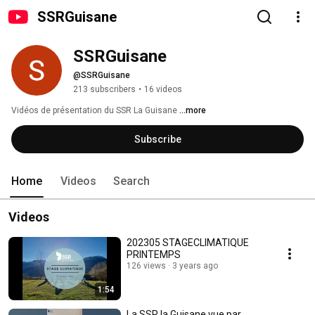
SSRGuisane
SSRGuisane
@SSRGuisane
213 subscribers
•
16 videos
Vidéos de présentation du SSR La Guisane 
...more
Subscribe
Home
Videos
Search
Videos
202305 STAGECLIMATIQUE
PRINTEMPS
126 views
3 years ago
1:54
La SSR la Guisane vue par