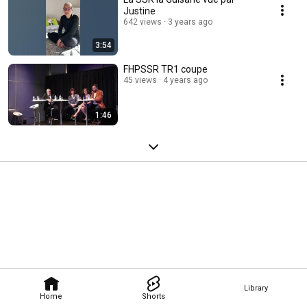
Justine
642 views
3 years ago
3:54
FHPSSR TR1 coupe
45 views
4 years ago
1:46
Library
Home
Shorts