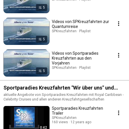
5
Videos von SPKreuzfahrten zur
Quantumreise
SPKreuzfahrten · Playlist
5
Videos von Sportparadies
Kreuzfahrten aus den
Vorjahren
SPKreuzfahrten · Playlist
5
Sportparadies Kreuzfahrten "Wir über uns" und
Angebote 2014 / 2015
aktuelle Angebote von Sportparadies Kreuzfahrten mit Royal Caribbean -
Celebrity Cruises und allen anderen Kreuzfahrtgesellschaften
Sportparadies Kreuzfahrten
Trailer
SPKreuzfahrten
160 views
12 years ago
0:42