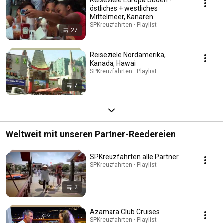
östliches + westliches
Mittelmeer, Kanaren
SPKreuzfahrten · Playlist
27
Reiseziele Nordamerika,
Kanada, Hawai
SPKreuzfahrten · Playlist
7
Weltweit mit unseren Partner-Reedereien
SPKreuzfahrten alle Partner
SPKreuzfahrten · Playlist
2
Azamara Club Cruises
SPKreuzfahrten · Playlist