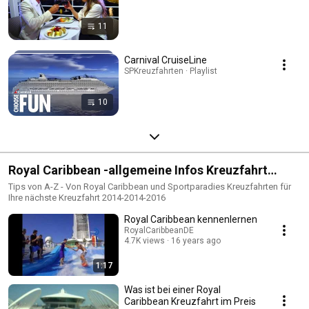
11
Carnival CruiseLine
SPKreuzfahrten · Playlist
10
Royal Caribbean -allgemeine Infos Kreuzfahrt
2014-2016
Tips von A-Z - Von Royal Caribbean und Sportparadies Kreuzfahrten für
Ihre nächste Kreuzfahrt 2014-2014-2016
Royal Caribbean kennenlernen
RoyalCaribbeanDE
4.7K views
16 years ago
1:17
Was ist bei einer Royal
Caribbean Kreuzfahrt im Preis