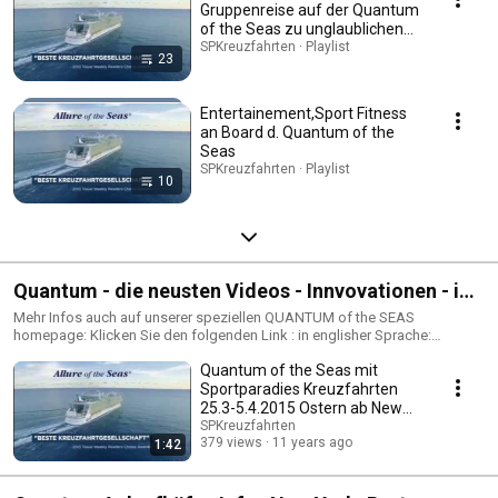
Gruppenreise auf der Quantum
of the Seas zu unglaublichen
Preisen ab bereits 884,60€ p.P.
SPKreuzfahrten · Playlist
23
Entertainement,Sport Fitness
an Board d. Quantum of the
Seas
SPKreuzfahrten · Playlist
10
Quantum - die neusten Videos - Innvovationen - in
english am 29.3.2015 mit uns ab New York
Mehr Infos auch auf unserer speziellen QUANTUM of the SEAS
homepage: Klicken Sie den folgenden Link : in englisher Sprache:
http://www.royalcaribbean.com/quantumoftheseas/aqs/xcokab
Quantum of the Seas mit
Sportparadies Kreuzfahrten
25.3-5.4.2015 Ostern ab New
York Florida Bahamas
SPKreuzfahrten
379 views
11 years ago
1:42