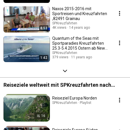
Naxos 2015-2016 mit
Sportreisen und Kreuzfahrten
,82491 Grainau
SPKreuzfahrten
4K views
14 years ago
8:53
Quantum of the Seas mit
Sportparadies Kreuzfahrten
25.3-5.4.2015 Ostern ab New
York Florida Bahamas
SPKreuzfahrten
379 views
11 years ago
1:42
Reiseziele weltweit mit SPKreuzfahrten nach
Kontienten sortiert
Reiseziel Europa Norden
SPKreuzfahrten · Playlist
16
Reiseziele Europa Süden -