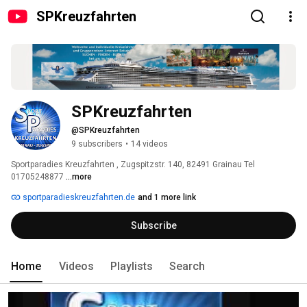
SPKreuzfahrten
SPKreuzfahrten
@SPKreuzfahrten
9 subscribers
•
14 videos
Sportparadies Kreuzfahrten , Zugspitzstr. 140, 82491 Grainau Tel 
01705248877 
...more
sportparadieskreuzfahrten.de
and 1 more link
Subscribe
Home
Videos
Playlists
Search