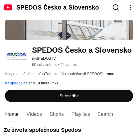
SPEDOS Česko a Slovensko
SPEDOS Česko a Slovensko
@SPEDOSTV
60 subscribers
•
46 videos
Vítejte na oficiálním YouTube kanálu společnosti SPEDOS! 
...more
spedos.cz
and 10 more links
Subscribe
Home
Videos
Shorts
Playlists
Search
Ze života společnosti Spedos