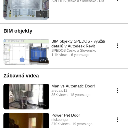
SPEDOS Česko a Slovensko · Playlist
3
BIM objekty
BIM objekty SPEDOS - využití
detailů v Autodesk Revit
SPEDOS Česko a Slovensko
1.1K views
6 years ago
2:49
Zábavná videa
Man vs Automatic Door!
aregato12
35K views
18 years ago
1:59
Power Pet Door
nickbonge
370K views
19 years ago