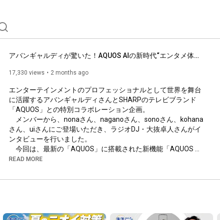
アバンギャルディが驚いた！AQUOS AIの新時代“エンタメ体験”とは？最新AQUOS「XLED／OLED」：シャープ
17,330 views
2 months ago
エンターテインメントのプロフェッショナルとして世界を舞台
に活躍するアバンギャルディさんとSHARPのテレビブランド
「AQUOS」との特別コラボレーション企画。

　メンバーから、nonaさん、naganoさん、sonoさん、kohana
さん、uiさんにご登場いただき、ラジオDJ・大抜卓人さんがイ
ンタビューを行いました。

　今回は、最新の「AQUOS」に搭載された新機能「AQUOS 
AI」も体験！

READ MORE
“エンタメおまかせAQUOS”として、毎日の視聴体験が楽しく、
豊かになる新機能に、思わず驚きと笑顔があふれます。

テレビが“観るもの”から、“楽しさを届けてくれる存在”へ。

　表現に徹底してこだわり、唯一無二の世界観で観る人を惹き
つけるアバンギャルディさんだからこそ語れる、リアルで率直
な言葉が詰まった内容に。ここでしか聞けない特別対談をお楽