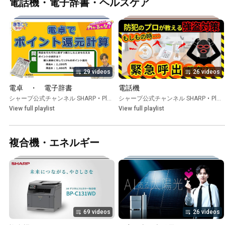
電話機・電子辞書・ヘルスケア
：シャープ
シャープ
29 videos
26 videos
電卓　・　電子辞書
電話機
シャープ公式チャンネル SHARP
•
Playlist
シャープ公式チャンネル SHARP
•
Playlist
View full playlist
View full playlist
複合機・エネルギー
69 videos
26 videos