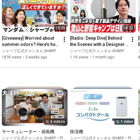
しみください

#アバンギャルディ
#SHARP
#シャープ
#AQUOS
#25周年
#液晶テレビ
#有機ELテレビ
#テレビ
13:20
18:22
--------------------------------------

[Giveaway] Worried about 
[Radio: Deep Dive] Behind 
≪シャープに関するリンク集≫

summer odors? Here’s how 
the Scenes with a Designer 
you can tackle them today! 
Who Lives for Camping and 
シャープ公式チャンネル SHARP
シャープ公式チャンネル SHARP
https://jp.sharp/
[Mandom Collaboratio...
Hiking: SHARP
187K views
•
3 weeks ago
1.1K views
•
1 month ago
https://www.youtube.com/user/SHARParc...
https://x.com/SHARP_JP
https://www.instagram.com/sharp_japan/
6 videos
1 video
https://www.facebook.com/SHARP.Japan
サーキュレーター・扇風機
除湿機
シャープ公式チャンネル SHARP
•
Playlist
シャープ公式チャンネル SHARP
•
Playlist