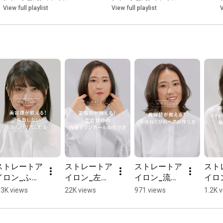
View full playlist
View full playlist
V
ストレートア
ストレートア
ストレートア
スト
イロン_ふん
イロン_左右
イロン_流行
イロ
わり流し前髪
対称内巻きワ
りの外はねく
レー
.3K views
22K views
971 views
1.2K 
の作り方
ンカールの作
びれヘアの作
ンで
shorts ：シ
り方#shorts 
り方#shorts 
風く
ャープ
：シャープ
：シャープ
#sho