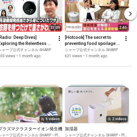
21:09
2:40
[Radio: Deep Dives] 
[Hotcook] The secret to 
Exploring the Relentless 
preventing food spoilage 
Pursuit of "Drying x Energy 
with a 15-hour timer: SHARP
シャープ公式チャンネル SHARP
シャープ公式チャンネル SHARP
Efficiency" in Washer-Dr...
803 views
•
1 month ago
621 views
•
1 month ago
5 videos
2 videos
プラズマクラスターイオン発生機
加湿器
シャープ公式チャンネル SHARP
•
Playlist
シャープ公式チャンネル SHARP
•
Playlist