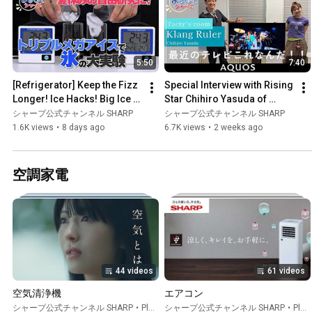
5:50
7:40
[Refrigerator] Keep the Fizz 
Special Interview with Rising 
Longer! Ice Hacks! Big Ice 
Star Chihiro Yasuda of 
vs. Small Ice Experiment: 
Klang Ruler: Sharp
シャープ公式チャンネル SHARP
シャープ公式チャンネル SHARP
SHARP
1.6K views
•
8 days ago
6.7K views
•
2 weeks ago
空調家電
44 videos
61 videos
空気清浄機
エアコン
シャープ公式チャンネル SHARP
•
Playlist
シャープ公式チャンネル SHARP
•
Playlist