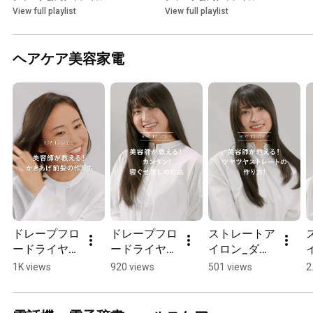
View full playlist
View full playlist
ヘアケア美容家電
ドレープフロ
ドレープフロ
ストレートア
ードライヤー
ードライヤー
イロン_ダメ
_ボリューム
_簡単ねぐせ
ージを抑えた
1K views
920 views
501 views
2
アップ！かき
直しの方法
ツヤツヤスト
あげ前髪の作
#shorts ：シ
レートの作り
#
り方#shorts 
ャープ
方#shorts ：