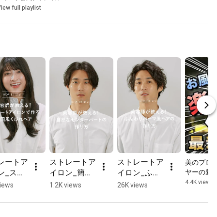
iew full playlist
レートア
ストレートア
ストレートア
美のプロ
ン_スト
イロン_簡
イロン_ふん
ヤーの魅
トアイロ
単！自然なセ
わりパーマ風
4.4K views
views
1.2K views
26K views
作る韓国
ンターパート
ヘアの作り方
びれヘア
の作り方
#shorts ：シ
rts ：シ
#shorts ：シ
ャープ