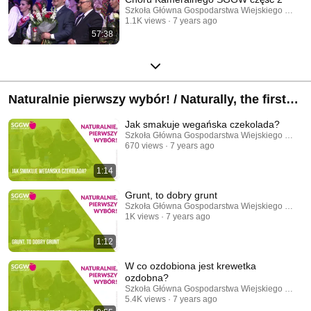
Szkoła Główna Gospodarstwa Wiejskiego w War
1.1K views
7 years ago
57:38
Naturalnie pierwszy wybór! / Naturally, the first
choice!
Jak smakuje wegańska czekolada?
Szkoła Główna Gospodarstwa Wiejskiego w War
670 views
7 years ago
1:14
Grunt, to dobry grunt
Szkoła Główna Gospodarstwa Wiejskiego w War
1K views
7 years ago
1:12
W co ozdobiona jest krewetka
ozdobna?
Szkoła Główna Gospodarstwa Wiejskiego w War
5.4K views
7 years ago