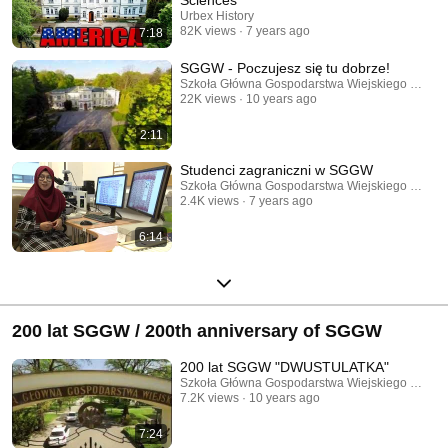
Sciences
Urbex History
82K views
7 years ago
7:18
SGGW - Poczujesz się tu dobrze!
Szkoła Główna Gospodarstwa Wiejskiego w War
22K views
10 years ago
2:11
Studenci zagraniczni w SGGW
Szkoła Główna Gospodarstwa Wiejskiego w War
2.4K views
7 years ago
6:14
200 lat SGGW / 200th anniversary of SGGW
200 lat SGGW "DWUSTULATKA"
Szkoła Główna Gospodarstwa Wiejskiego w War
7.2K views
10 years ago
7:24