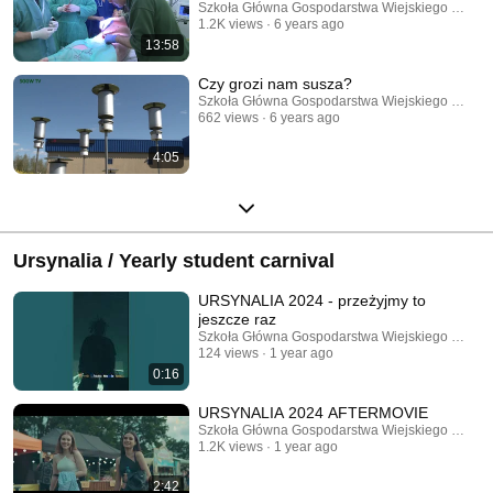
Szkoła Główna Gospodarstwa Wiejskiego w War
1.2K views
6 years ago
13:58
Czy grozi nam susza?
Szkoła Główna Gospodarstwa Wiejskiego w War
662 views
6 years ago
4:05
Ursynalia / Yearly student carnival
URSYNALIA 2024 - przeżyjmy to
jeszcze raz
Szkoła Główna Gospodarstwa Wiejskiego w War
124 views
1 year ago
0:16
URSYNALIA 2024 AFTERMOVIE
Szkoła Główna Gospodarstwa Wiejskiego w War
1.2K views
1 year ago
2:42