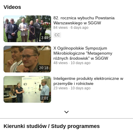
Videos
82. rocznica wybuchu Powstania
Warszawskiego w SGGW
84 views
6 days ago
CC
3:49
X Ogólnopolskie Sympozjum
Mikrobiologiczne "Metagenomy
różnych środowisk" w SGGW
48 views
10 days ago
20:18
Inteligentne produkty elektroniczne w
przemyśle i rolnictwie
23 views
10 days ago
2:01
Kierunki studiów / Study programmes