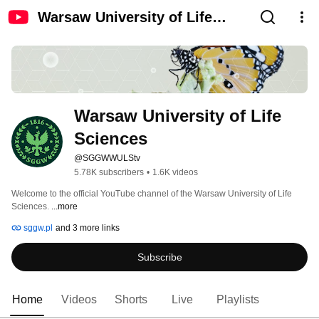
Warsaw University of Life
Sciences
Warsaw University of Life 
Sciences
@SGGWWULStv
5.78K subscribers
•
1.6K videos
Welcome to the official YouTube channel of the Warsaw University of Life 
Sciences. 
...more
sggw.pl
and 3 more links
Subscribe
Home
Videos
Shorts
Live
Playlists