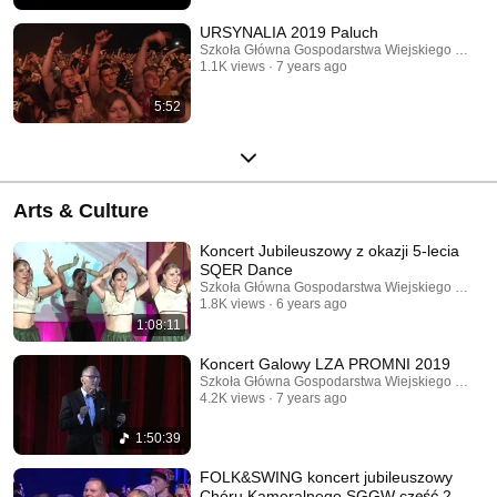
URSYNALIA 2019 Paluch
Szkoła Główna Gospodarstwa Wiejskiego w War
1.1K views
7 years ago
5:52
Arts & Culture
Koncert Jubileuszowy z okazji 5-lecia
SQER Dance
Szkoła Główna Gospodarstwa Wiejskiego w War
1.8K views
6 years ago
1:08:11
Koncert Galowy LZA PROMNI 2019
Szkoła Główna Gospodarstwa Wiejskiego w War
4.2K views
7 years ago
1:50:39
FOLK&SWING koncert jubileuszowy
Chóru Kameralnego SGGW część 2