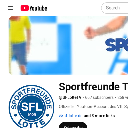
Sportfreunde 
@SFLotteTV
•
667 subscribers
•
258 v
Offizieller Youtube-Account des VfL Sp
sf-lotte.de
and 3 more links
Subscribe