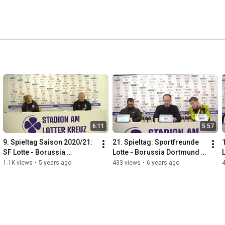
6:11
5:57
9. Spieltag Saison 2020/21: 
21. Spieltag: Sportfreunde 
SF Lotte - Borussia 
Lotte - Borussia Dortmund 
Mönchengladbach U23 (3:2)
U23 1:1
1.1K views
•
5 years ago
433 views
•
6 years ago