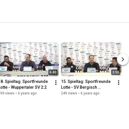
6:40
3:50
18. Spieltag: Sportfreunde 
15. Spieltag: Sportfreunde 
Lotte - Wuppertaler SV 2:2
Lotte - SV Bergisch 
Gladbach 4:0
499 views
•
6 years ago
249 views
•
6 years ago