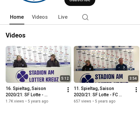
Home
Videos
Live
Videos
5:12
3:54
16. Spieltag, Saison 
11. Spieltag, Saison 
2020/21: SF Lotte - 
2020/21: SF Lotte - FC 
Alemannia Aachen (1:0)
Schalke 04 U23 (0:0)
1.7K views
•
5 years ago
657 views
•
5 years ago