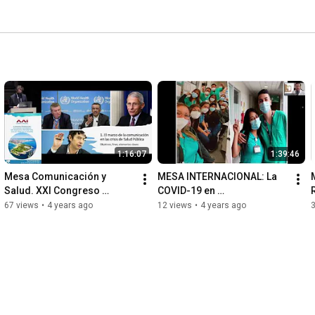
1:16:07
1:39:46
Mesa Comunicación y 
MESA INTERNACIONAL: La 
Salud. XXI Congreso 
COVID-19 en 
Nacional y X Internacional 
Hispanoamérica. XXI 
67 views
•
4 years ago
12 views
•
4 years ago
SEMPSPGS
Congreso Nacional y X 
Internacional SEMPSPGS