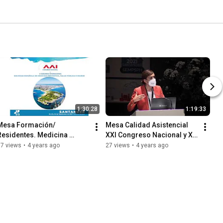
1:30:28
1:19:33
Mesa Formación/ 
Mesa Calidad Asistencial 
Residentes. Medicina 
XXI Congreso Nacional y X 
Preventiva al descubierto.
Internacional SEMPSPGS
37 views
•
4 years ago
27 views
•
4 years ago