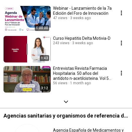
Webinar - Lanzamiento de la 7a
Edición del Foro de Innovación
47 views
3 weeks ago
1:00:00
Curso Hepatitis Delta Motivia-D
243 views
3 weeks ago
1:43
Entrevistas Revista Farmacia
Hospitalaria. 50 años del
antídoto n-acetilcisteina. Vol 50
Núm 3
56 views
1 month ago
3:12
Agencias sanitarias y organismos de referencia de
medicamentos y salud
Agencia Española de Medicamentos y