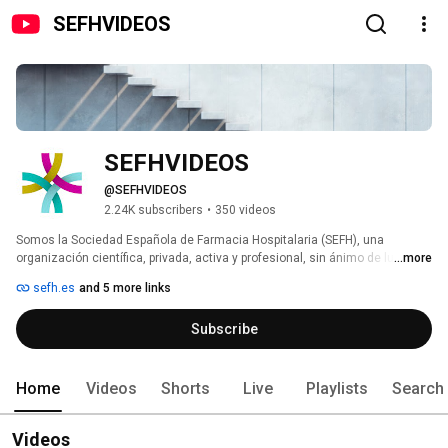
SEFHVIDEOS
SEFHVIDEOS
@SEFHVIDEOS
2.24K subscribers
•
350 videos
Somos la Sociedad Española de Farmacia Hospitalaria (SEFH), una 
organización científica, privada, activa y profesional, sin ánimo de lucro, 
...more
dedicada a incrementar el estado del conocimiento sobre la farmacia 
sefh.es
and 5 more links
hospitalaria y cuyas acciones buscan incrementar el uso adecuado y 
seguro de los medicamentos. 
Subscribe
Home
Videos
Shorts
Live
Playlists
Search
Videos