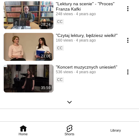
"Lektury na scenie" - "Proces"
Franza Kafki
248 views
4 years ago
CC
28:24
"Czytaj lektury, będziesz wielki!"
160 views
4 years ago
CC
21:06
"Koncert muzycznych uniesień"
536 views
4 years ago
CC
35:59
Library
Home
Shorts