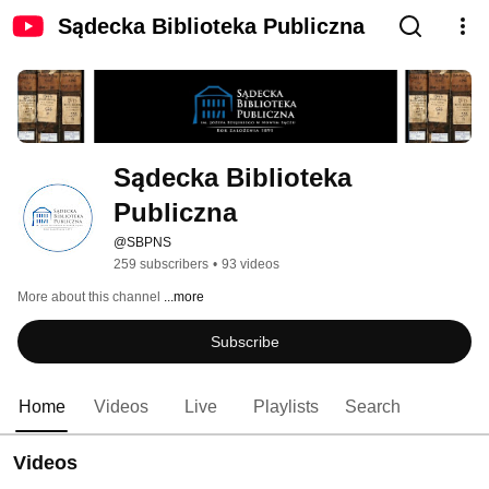
Sądecka Biblioteka Publiczna
Sądecka Biblioteka 
Publiczna
@SBPNS
259 subscribers
•
93 videos
More about this channel
...more
Subscribe
Home
Videos
Live
Playlists
Search
Videos