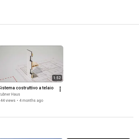
1:52
Sistema costruttivo a telaio
Rubner Haus
144 views
•
4 months ago