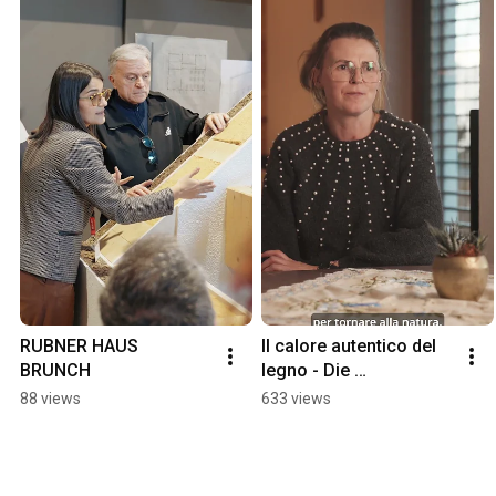
RUBNER HAUS 
Il calore autentico del 
BRUNCH
legno - Die 
authentische Wärme 
88 views
633 views
des Holzes