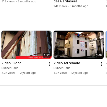
des Gardasees.
512 views
•
3 months ago
141 views
•
3 months ago
1:52
2:00
Video Fuoco
Video Terremoto
Rubner Haus
Rubner Haus
2.2K views
•
12 years ago
3.3K views
•
12 years ago
2