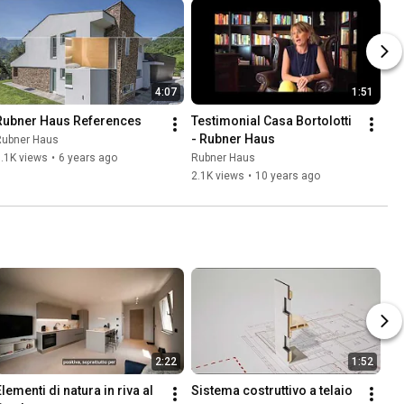
4:07
1:51
Rubner Haus References
Testimonial Casa Bortolotti 
- Rubner Haus
Rubner Haus
.1K views
•
6 years ago
Rubner Haus
2.1K views
•
10 years ago
2:22
1:52
lementi di natura in riva al 
Sistema costruttivo a telaio