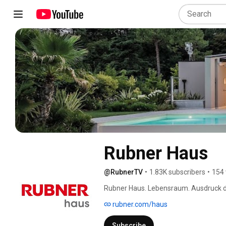
Rubner Haus
@RubnerTV
•
1.83K subscribers
•
154 
Rubner Haus. Lebensraum. Ausdruck de
rubner.com/haus
Subscribe