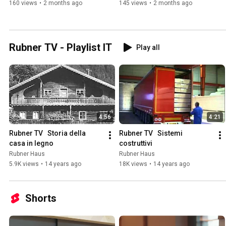
160 views
•
2 months ago
145 views
•
2 months ago
Rubner TV - Playlist IT
Play all
4:56
4:21
Rubner TV   Storia della 
Rubner TV   Sistemi 
casa in legno
costruttivi
Rubner Haus
Rubner Haus
5.9K views
•
14 years ago
18K views
•
14 years ago
Shorts