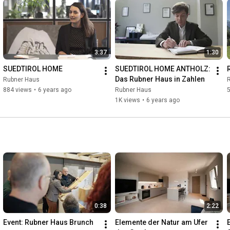
3:37
1:30
SUEDTIROL HOME
SUEDTIROL HOME ANTHOLZ: 
Das Rubner Haus in Zahlen
Rubner Haus
884 views
•
6 years ago
Rubner Haus
5
1K views
•
6 years ago
0:38
2:22
Event: Rubner Haus Brunch
Elemente der Natur am Ufer 
E