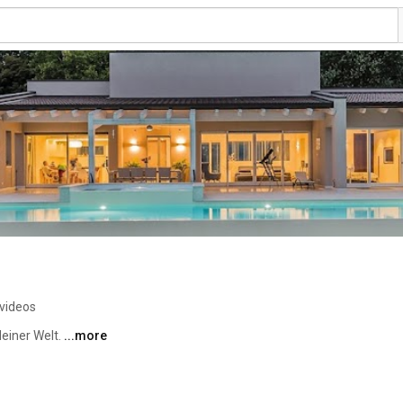
videos
iner Welt. 
...more