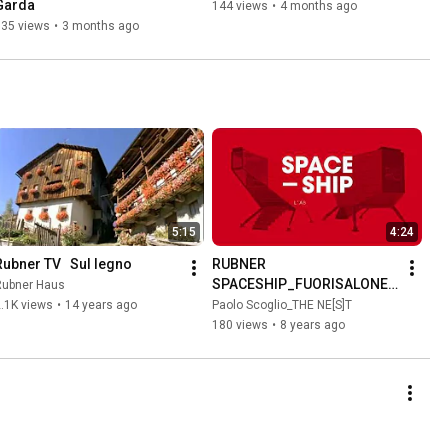
Garda
144 views
•
4 months ago
135 views
•
3 months ago
5:15
4:24
Rubner TV   Sul legno
RUBNER 
SPACESHIP_FUORISALONE 
Rubner Haus
2018
.1K views
•
14 years ago
Paolo Scoglio_THE NE[S]T
180 views
•
8 years ago