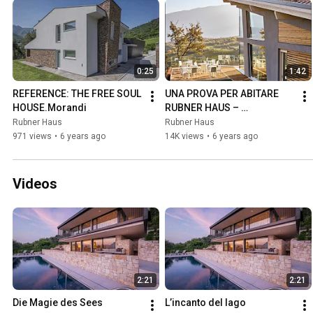
0:25
1:42
REFERENCE: THE FREE SOUL 
UNA PROVA PER ABITARE 
HOUSE.Morandi
RUBNER HAUS – 
BENVENUTO DA PINOCCHIO!
Rubner Haus
Rubner Haus
971 views
•
6 years ago
14K views
•
6 years ago
Videos
2:21
2:21
Die Magie des Sees
L’incanto del lago