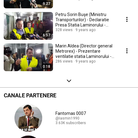
9:27
Petru Sorin Buşe (Ministru
Transporturilor) - Declaratie
Presa Statia Laminorului -
02.10.2016
328 views
9 years ago
6:57
Marin Aldea (Director general
Metrorex) - Prezentare
ventilatie statia Laminorului -
02.10.2016
286 views
9 years ago
0:18
CANALE PARTENERE
Fantomas 0007
@Iasmin1990
3.63K subscribers