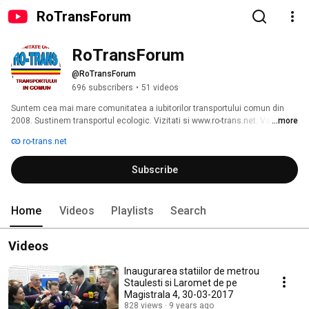
RoTransForum
RoTransForum
@RoTransForum
696 subscribers
•
51 videos
Suntem cea mai mare comunitatea a iubitorilor transportului comun din 
2008. Sustinem transportul ecologic. Vizitati si www.ro-trans.net. Va 
...more
multumim! 
ro-trans.net
Subscribe
Home
Videos
Playlists
Search
Videos
Inaugurarea statiilor de metrou
Staulesti si Laromet de pe
Magistrala 4, 30-03-2017
828 views
9 years ago