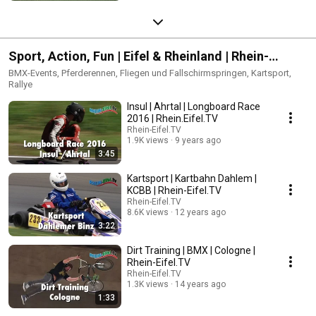
Sport, Action, Fun | Eifel & Rheinland | Rhein-
Eifel.TV
BMX-Events, Pferderennen, Fliegen und Fallschirmspringen, Kartsport,
Rallye
Insul | Ahrtal | Longboard Race
2016 | Rhein.Eifel.TV
Rhein-Eifel.TV
1.9K views
9 years ago
3:45
Kartsport | Kartbahn Dahlem |
KCBB | Rhein-Eifel.TV
Rhein-Eifel.TV
8.6K views
12 years ago
3:22
Dirt Training | BMX | Cologne |
Rhein-Eifel.TV
Rhein-Eifel.TV
1.3K views
14 years ago
1:33