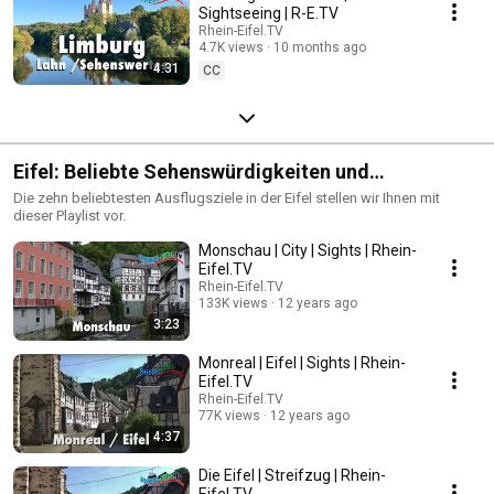
Sightseeing | R-E.TV
Rhein-Eifel.TV
4.7K views
10 months ago
4:31
CC
Eifel: Beliebte Sehenswürdigkeiten und
Ausflugsziele
Die zehn beliebtesten Ausflugsziele in der Eifel stellen wir Ihnen mit
dieser Playlist vor.
Monschau | City | Sights | Rhein-
Eifel.TV
Rhein-Eifel.TV
133K views
12 years ago
3:23
Monreal | Eifel | Sights | Rhein-
Eifel.TV
Rhein-Eifel.TV
77K views
12 years ago
4:37
Die Eifel | Streifzug | Rhein-
Eifel.TV