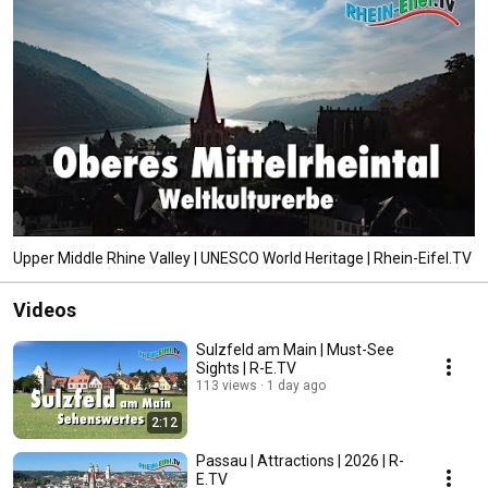
Upper Middle Rhine Valley | UNESCO World Heritage | Rhein-Eifel.TV
Videos
Sulzfeld am Main | Must-See
Sights | R-E.TV
113 views
1 day ago
2:12
Passau | Attractions | 2026 | R-
E.TV