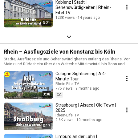
Koblenz | Stadt |
Sehenswürdigkeiten | Rhein-
Eifel.TV
123K views
14 years ago
3:21
Rhein – Ausflugsziele von Konstanz bis Köln
Städte, Ausflugsziele und Sehenswürdigkeiten entlang des Rheins. Von
Mainz und Rüdesheim über das Welterbe Mittelrheintal bis Bonn und
Köln. Das Obere Mittelrheintal zwischen Bingen und Koblenz wurde
Cologne Sightseeing | A 4-
wegen seiner Burgruinen und der einzigartigen Landschaft mit dem
breitem Flusstal und den schroffen Bergen bereits im Zuge der Romantik
Minute Tour
im 19. Jahrhundert europaweit bekannt und für die damalige Zeit ein
Rhein-Eifel.TV
beliebtes Touristenziel. Das Untere oder auch nördliche Mittelrheintal
775 views
9 months ago
erstreckt sich offiziell vom breiten Rheintal unterhalb Andernachs bis
3:38
CC
oberhalb von Bonn. Auch die Hügellandschaften beiderseits des Rheins
wie der Westerwald, die Osteifel und das Siebengebirge zählen dazu.
Strasbourg | Alsace | Old Town |
Dieser Flussabschnitt bietet eine Vielzahl von kleinen Städtchen, die als
2025
Ausflugsziele bekannt sind. Auch eine ansehnliche Zahl an Burgruinen ist
Rhein-Eifel.TV
hier zu finden.
2.6K views
10 months ago
3:17
Limburg an der Lahn |