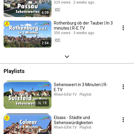
329 views
2 weeks ago
CC
4:08
Rothenburg ob der Tauber | In 3
minutes | R-E.TV
356 views
3 weeks ago
CC
2:54
Playlists
Sehenswert in 3 Minuten | R-
E.TV
Rhein-Eifel.TV · Playlist
18
Elsass - Städte und
Sehenswürdigkeiten
Rhein-Eifel.TV · Playlist