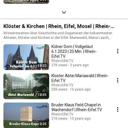
Klöster & Kirchen | Rhein, Eifel, Mosel | Rhein-
Eifel.TV
Wissenswertes über Geschichte und Gegenwart der bekanntesten
Abteien, Klöster und Kirchen in der Eifel. Mariawald, Maria Laach,
Himmerod, Steinfeld etc.
Kölner Dom | Vollgeläut
6.1.2023 | 20 Min. | Rhein-
Eifel.TV
Rhein-Eifel.TV
27K views
3 years ago
19:32
Kloster Abtei Mariawald | Rhein-
Eifel.TV
Rhein-Eifel.TV
25K views
16 years ago
2:15
Bruder Klaus Field Chapel in
Wachendorf | Rhein-Eifel.TV
Rhein-Eifel.TV
21K views
15 years ago
2:35