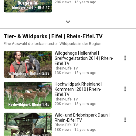
28K views
15 years ago
2:27
Tier- & Wildparks | Eifel | Rhein-Eifel.TV
Eine Auswahl der bekanntesten Wildparks in der Region.
Wildgehege Hellenthal |
Greifvogelstation 2014 | Rhein-
Eifel.TV
Rhein-Eifel.TV
13K views
13 years ago
2:38
Hochwildpark Rheinland |
Kommern | 2010 | Rhein-
Eifel.TV
Rhein-Eifel.TV
20K views
15 years ago
1:45
Wild- und Erlebnispark Daun |
Rhein-Eifel.TV
Rhein-Eifel.TV
18K views
12 years ago
2:08