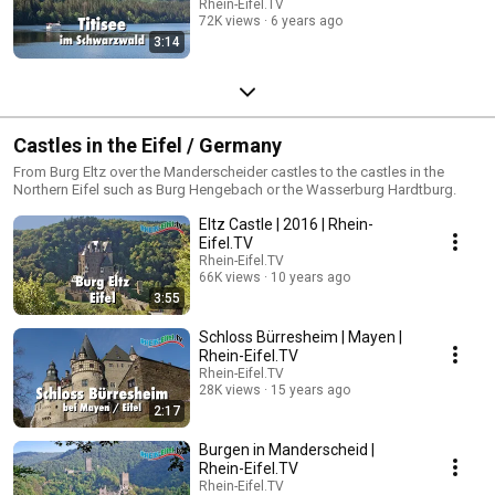
Rhein-Eifel.TV
Titisee: Der Titisee ist berühmt durch seine Kombination aus malerischer
72K views
6 years ago
Natur im Hochschwarzwald, vielfältigen Freizeitmöglichkeiten wie
3:14
Bootfahren und Wandern, seiner glasklaren Wasserqualität und der
charakteristischen Infrastruktur mit Promenade und Restaurants. Der
Schluchsee ist ein Wassersportzentrum im Schwarzwald und die
zahlreichen Wassersportmöglichkeiten ziehen in den Sommermonaten
Besucher aus der ganzen Ferienregion an. Und noch vieles mehr finden
Sie in dieser Playlist.
Castles in the Eifel / Germany
From Burg Eltz over the Manderscheider castles to the castles in the
Northern Eifel such as Burg Hengebach or the Wasserburg Hardtburg.
Eltz Castle | 2016 | Rhein-
Eifel.TV
Rhein-Eifel.TV
66K views
10 years ago
3:55
Schloss Bürresheim | Mayen |
Rhein-Eifel.TV
Rhein-Eifel.TV
28K views
15 years ago
2:17
Burgen in Manderscheid |
Rhein-Eifel.TV
Rhein-Eifel.TV