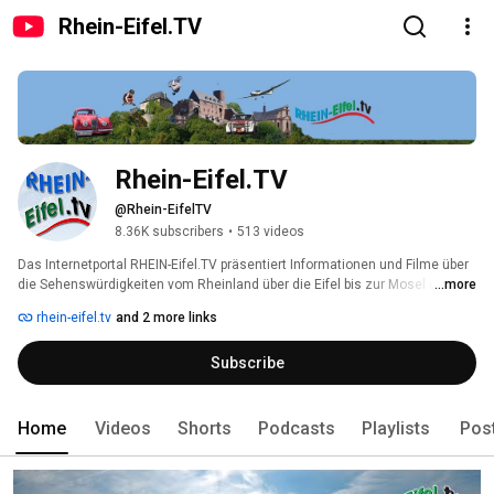
Rhein-Eifel.TV
Rhein-Eifel.TV
@Rhein-EifelTV
8.36K subscribers
•
513 videos
Das Internetportal RHEIN-Eifel.TV präsentiert Informationen und Filme über 
die Sehenswürdigkeiten vom Rheinland über die Eifel bis zur Mosel und am 
...more
Rhein vom Bodensee über den Schwarzwald bis zum Niederrhein. Über 500 
rhein-eifel.tv
and 2 more links
Videos mit Beiträgen zu den wichtigsten Ausflugszielen und 
Sehenswürdigkeiten sind bereits heute abrufbar. Unterteilt in Rubriken und 
Subscribe
Playlists wie Rhein, Eifel, Ahrtal, Mosel, Schwarzwald, Franken, Bodensee 
etc finden Sie viel Wissenswertes und nützliche Ausflugstipps. 
Home
Videos
Shorts
Podcasts
Playlists
Pos