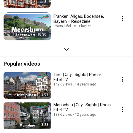
8
Franken, Allgäu, Bodensee,
Bayern – Reiseziele
Rhein-Eifel.TV · Playlist
30
Popular videos
Trier | City | Sights | Rhein-
Eifel.TV
149K views
14 years ago
3:01
Monschau | City | Sights | Rhein-
Eifel.TV
133K views
12 years ago
3:23