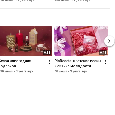
0:38
0:48
Сезон новогодних 
PlaReceta: цветение весны 
подарков
и сияние молодости
290 views
•
3 years ago
40 views
•
3 years ago