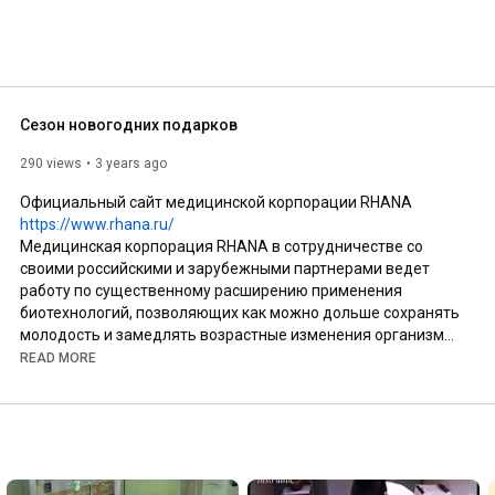
Сезон новогодних подарков
290 views
3 years ago
Официальный сайт медицинской корпорации RHANA 
https://www.rhana.ru/
Медицинская корпорация RHANA в сотрудничестве со 
своими российскими и зарубежными партнерами ведет 
работу по существенному расширению применения 
биотехнологий, позволяющих как можно дольше сохранять 
молодость и замедлять возрастные изменения организма.

Наш блог 
https://rhana.ru/article/
READ MORE
Новости 
https://rhana.ru/press-center/news/
Контакты 
https://rhana.ru/contact/
Направления деятельности:

Фармацевтика 
https://rhana.ru/pharmaceutics/
Космецевтика 
https://rhana.ru/cosmeceuticals/