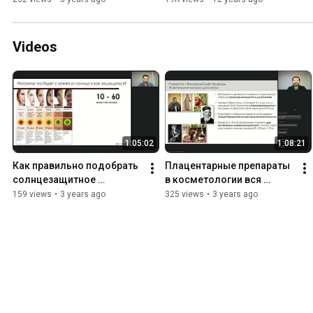
Videos
1:05:02
1:08:21
Как правильно подобрать 
Плацентарные препараты 
солнцезащитное 
в косметологии вся 
средство текстуры 
правда мифы и 
159 views
•
3 years ago
325 views
•
3 years ago
составы уровни UV 
неизвестные факты
защиты