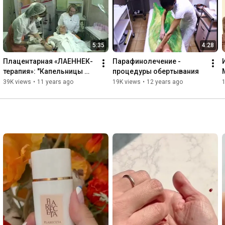
Наноиглы и канюли 
https://rhana.ru/nanoneedles-cannula/
Сеть клиник anti-age и эстетической медицины 
https://rhanaclinic.ru/
5:35
4:28
Плацентарная «ЛАЕННЕК-
Парафинолечение - 
терапия»: "Капельницы 
процедуры обертывания
молодости"
39K views
•
11 years ago
19K views
•
12 years ago