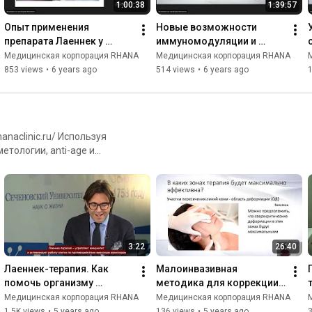
1:00:38
1:39:57
Опыт применения 
Новые возможности 
препарата Лаеннек у 
иммуномодуляции и 
пациентов с высоким 
гепатопротекции при 
Медицинская корпорация RHANA
Медицинская корпорация RHANA
риском цитокинового 
COVID 19
853 views
•
6 years ago
514 views
•
6 years ago
шторма на фоне COVID 19
тологии, anti-age и
бные процедуры в области
рологии. Помимо этого,
ной диагностикой, anti-
та (с применением методов
ления скрытой пищевой
3:22
26:40
Лаеннек-терапия. Как 
Малоинвазивная 
помочь организму 
методика для коррекции 
восстановиться после 
инволюционных 
Медицинская корпорация RHANA
Медицинская корпорация RHANA
перенесенной вирусной 
изменений кожи
1.5K views
•
5 years ago
136 views
•
5 years ago