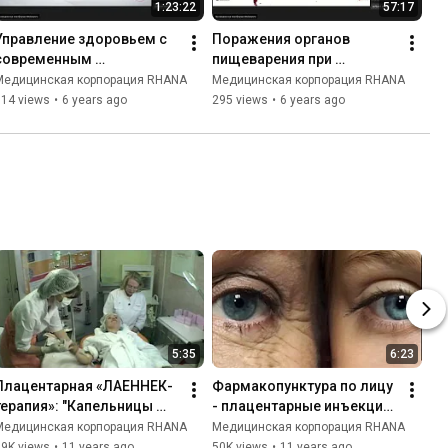
1:23:22
57:17
Управление здоровьем с 
Поражения органов 
современным 
пищеварения при 
биоплацентарным 
инфицировании SARS- 
Медицинская корпорация RHANA
Медицинская корпорация RHANA
гепатопротектором и 
CoV-2
114 views
•
6 years ago
295 views
•
6 years ago
иммуномодулятором
5:35
6:23
Плацентарная «ЛАЕННЕК-
Фармакопунктура по лицу 
терапия»: "Капельницы 
- плацентарные инъекции 
молодости"
Лаеннек
Медицинская корпорация RHANA
Медицинская корпорация RHANA
39K views
•
11 years ago
50K views
•
11 years ago