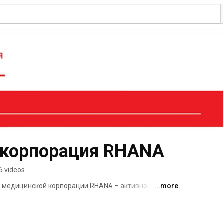
 корпорация RHANA
6 videos
 медицинской корпорации RHANA – активно 
...more
 в России и сделать ее доступной для россиян. 
вленные на предупреждение возрастных изменений, 
применение в практике RHANA. 