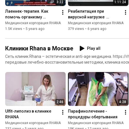
3:22
1:11:24
медицины https://rhanaclinic.ru/
Лаеннек-терапия. Как 
Реабилитация при 
помочь организму 
вирусной нагрузке  
восстановиться после 
осложнений после 
Медицинская корпорация RHANA
Медицинская корпорация RHANA
перенесенной вирусной 
перенесенной болезни
1.5K views
•
5 years ago
379 views
•
6 years ago
инфекции COVID-19
Клиники Rhana в Москве
Play all
Сеть клиник Rhana – эстетическая и anti-age медицина. https://rhanaclinic.ru/ Используя
передовые лечебно-восстановительные методики, клиника косме
эстетической медицины уже много лет успешно проводит лече
остеопатии, иммунологии, трихологии, гинекологии и гастроэнте
центр эстетической медицины RHANA занимается профессиональ
age медициной, а также подбором питания для каждого пациен
генетического определения разнообразия генов ДНК и опреде
аллергии).
2:46
4:28
Ulfit-липолиз в клинике 
Парафинолечение - 
RHANA
процедуры обертывания
Медицинская корпорация RHANA
Медицинская корпорация RHANA
232 views
•
5 years ago
19K views
•
12 years ago