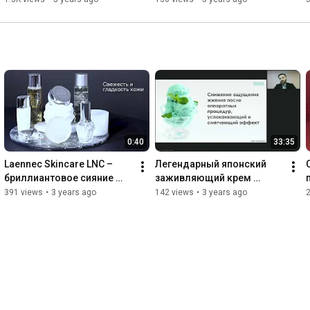
инфекции COVID-19
0:40
33:35
Laennec Skincare LNC – 
Легендарный японский 
бриллиантовое сияние 
заживляющий крем 
молодости кожи, 
PiloPla: за что его любят 
391 views
•
3 years ago
142 views
•
3 years ago
созданное природой, 
профессионалы Японии?
открытое наукой