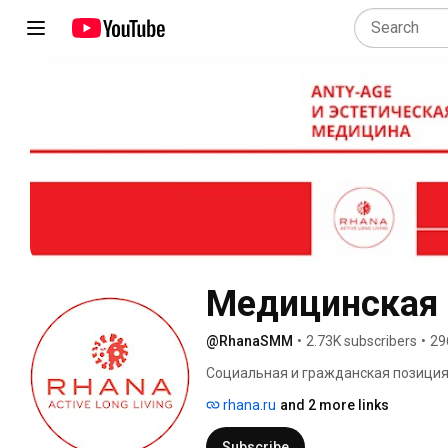
Медицинская
@RhanaSMM
•
2.73K subscribers
•
29
Социальная и гражданская позиция
внедрять плацентарную биомедицину
rhana.ru
and 2 more links
Биомедицинские технологии, напра
находят и будут находить широкое 
Subscribe