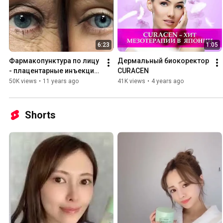
6:23
1:05
Фармакопунктура по лицу 
Дермальный биокоректор 
- плацентарные инъекции 
CURACEN
Лаеннек
50K views
•
11 years ago
41K views
•
4 years ago
Shorts