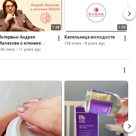
1:38
1:00
Интервью Андрея 
Капельница молодости
Малахова о клинике 
15K views
•
8 years ago
RHANA
15K views
•
11 years ago