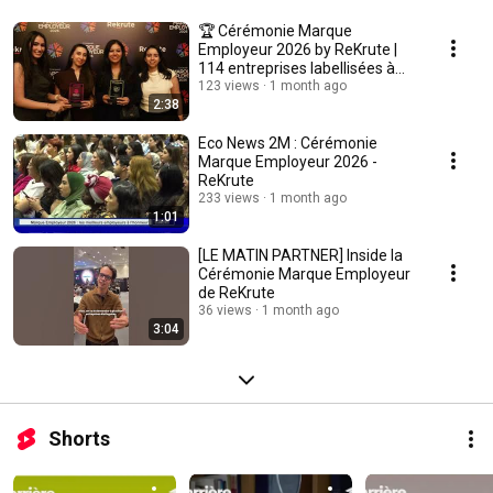
🏆 Cérémonie Marque
Employeur 2026 by ReKrute |
114 entreprises labellisées à
l’honneur
123 views
1 month ago
2:38
Eco News 2M : Cérémonie
Marque Employeur 2026 -
ReKrute
233 views
1 month ago
1:01
[LE MATIN PARTNER] Inside la
Cérémonie Marque Employeur
de ReKrute
36 views
1 month ago
3:04
Shorts