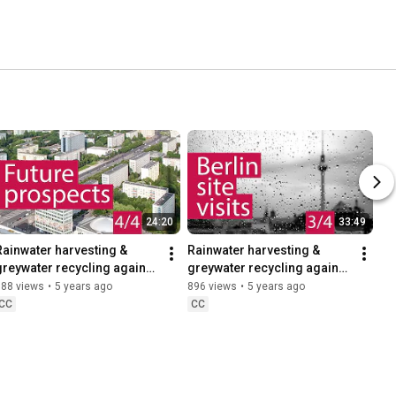
24:20
33:49
Rainwater harvesting & 
Rainwater harvesting & 
greywater recycling against 
greywater recycling against 
limate change | 4/4 |   
climate change | 3/4: Berlin 
588 views
•
5 years ago
896 views
•
5 years ago
Future prospects | fbr
site visits | fbr
CC
CC