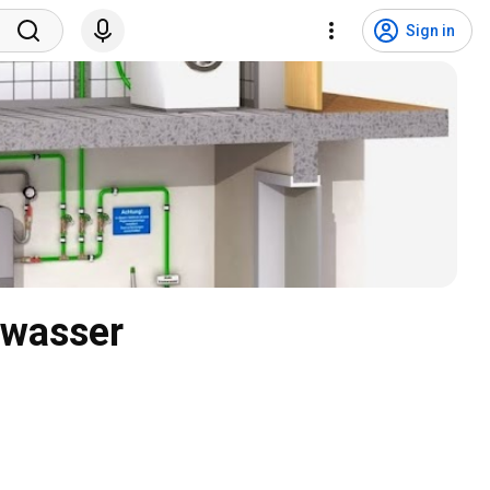
Sign in
fbr - Bundesverband für Betriebs- u. Regenwasser 