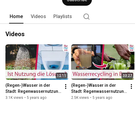
Home
Videos
Playlists
Videos
12:11
33:27
(Regen-)Wasser in der 
(Regen-)Wasser in der 
Stadt: Regenwassernutzung 
Stadt: Regenwassernutzung 
und Grauwasser-Recycling 
und Grauwasser-Recycling 
3.1K views
•
5 years ago
2.5K views
•
5 years ago
als Lösung? | 2/4 | fbr
in Berlin | 3/4 | fbr