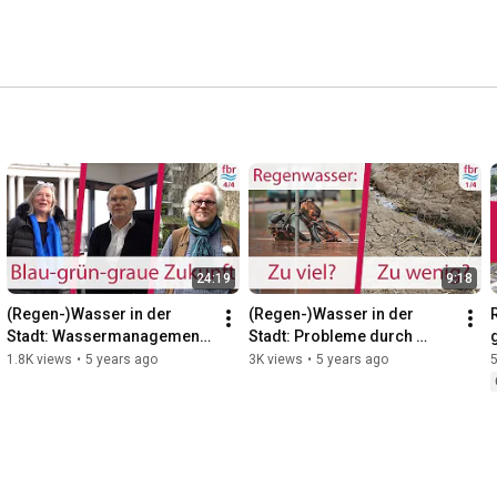
24:19
9:18
(Regen-)Wasser in der 
(Regen-)Wasser in der 
Stadt: Wassermanagement 
Stadt: Probleme durch 
der Zukunft - Interview mit 
Regenwasser in Zeiten des 
c
1.8K views
•
5 years ago
3K views
•
5 years ago
Fachleuten | 4/4 | fbr
Klimawandels | 1/4 | fbr