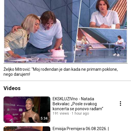
Željko Mitrović: "Moj rođendan je dan kada ne primam poklone,
nego darujem!
Videos
EKSKLUZIVno - Nataša
Bekvalac: „Posle svakog
koncerta se ponovo rađam“
191 views
1 hour ago
5:34
Emisija Premijera 06.08.2026. |