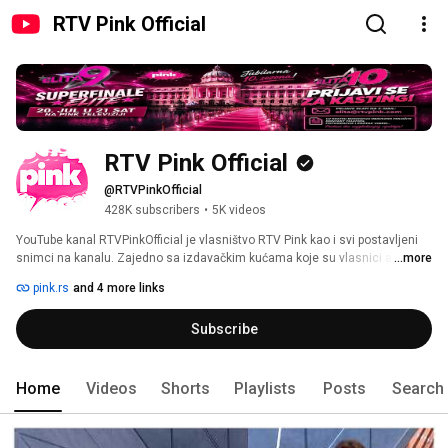
RTV Pink Official
RTV Pink Official
@RTVPinkOfficial
428K subscribers
•
5K videos
YouTube kanal RTVPinkOfficial je vlasništvo RTV Pink kao i svi postavljeni 
snimci na kanalu. Zajedno sa izdavačkim kućama koje su vlasnici audio 
...more
zapisa na snimcima, polažemo apsolutno pravo da sve duplicate naših 
pink.rs
and 4 more links
snimaka uklonimo sa ostalih YouTube kanala. 
Subscribe
Home
Videos
Shorts
Playlists
Posts
Search