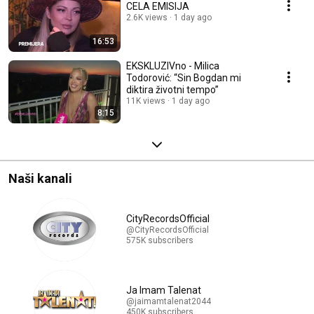
CELA EMISIJA
2.6K views
1 day ago
16:53
EKSKLUZIVno - Milica
Todorović: “Sin Bogdan mi
diktira životni tempo”
11K views
1 day ago
8:15
Naši kanali
CityRecordsOfficial
@CityRecordsOfficial
575K subscribers
Ja Imam Talenat
@jaimamtalenat2044
450K subscribers