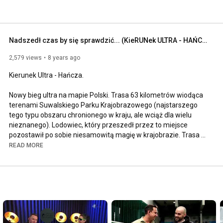
Nadszedł czas by się sprawdzić... (KieRUNek ULTRA - HAŃCZA) | produkcja R&P New Media SC
2,579 views
8 years ago
Kierunek Ultra - Hańcza. 

Nowy bieg ultra na mapie Polski. Trasa 63 kilometrów wiodąca 
terenami Suwalskiego Parku Krajobrazowego (najstarszego 
tego typu obszaru chronionego w kraju, ale wciąż dla wielu 
nieznanego). Lodowiec, który przeszedł przez to miejsce 
pozostawił po sobie niesamowitą magię w krajobrazie. Trasa 
Ultra - Hańczy nie tylko odkrywa najpiękniejsze miejsca tego 
READ MORE
zaułku ( j. Hańczę- najgłębszy naturalny akwen w kraju, Górę 
Zamkową zamieszkiwaną w dawnych czasach przez 
Jaćwingów oraz Górę Cisową, zwaną także Suwalską 
Fudżijamą), ale też przysparza nie lada atrakcji kondycyjnych 
biegaczom (pagórki, podbiegi, wąskie ścieżki, tereny leśne, 
polne, drogi szutrowe). Limit czasu - 9h Rekord trasy - 
5:44:52