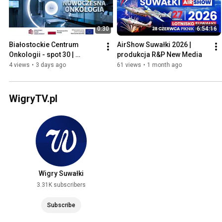
0:30
6:54:16
Białostockie Centrum 
AirShow Suwałki 2026 | 
Onkologii - spot 30 | 
produkcja R&P New Media
produkcja R&P New Media
4 views
•
3 days ago
61 views
•
1 month ago
WigryTV.pl
Wigry Suwałki
3.31K subscribers
Subscribe