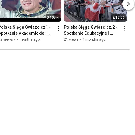
3:10:44
2:18:30
Polska Sięga Gwiazd cz1 - 
Polska Sięga Gwiazd cz.2 - 
Spotkanie Akademickie | 
Spotkanie Edukacyjne | 
produkcja R&P New Media
produkcja R&P New Media
12 views
•
7 months ago
21 views
•
7 months ago