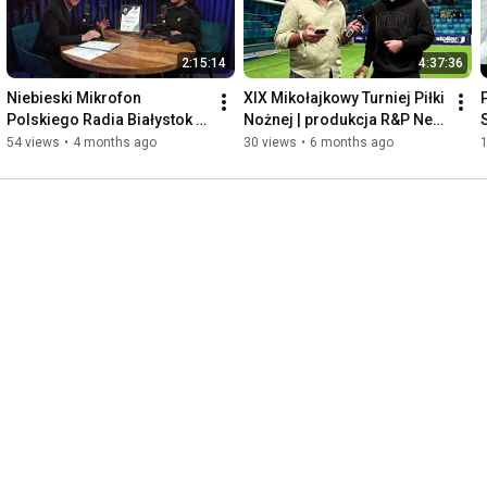
https://www.facebook.com/KierunekUltra/
2:15:14
4:37:36
https://www.facebook.com/RPNewMedia/
Niebieski Mikrofon 
XIX Mikołajkowy Turniej Piłki 
Polskiego Radia Białystok 
Nożnej | produkcja R&P New 
2026 | produkcja R&P New 
Media
54 views
•
4 months ago
30 views
•
6 months ago
Media