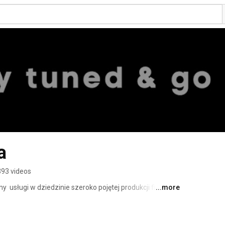
a
393 videos
 usługi w dziedzinie szeroko pojętej produkcji filmowej. 
...more
lewizyjna, a typowymi produktami  reportaże, wywiady, 
zarówno medialni giganci tacy jak Telewizja Polska S.A., 
y ofertę o produkty skierowane do biznesu oraz klientów 