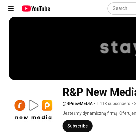
R&P New Medi
@RPnewMEDIA
•
1.11K subscribers
•
Jesteśmy dynamiczną firmą. Oferujemy 
Naszą specjalnością jest produkcja te
relacje z imprez. Naszymi klientami są 
Subscribe
jak i media lokalne. Teraz rozszerzam