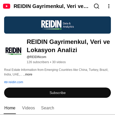
REIDIN Gayrimenkul, Veri ve
Lokasyon Analizi
REIDIN Gayrimenkul, Veri ve 
Lokasyon Analizi
@REIDINcom
126 subscribers
•
30 videos
Real Estate Information from Emerging Countries like China, Turkey, Brazil, 
India, UAE,... 
...more
reidin.com
Subscribe
Home
Videos
Search