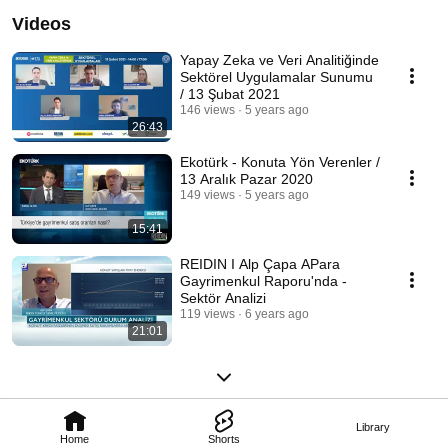
Videos
Yapay Zeka ve Veri Analitiğinde
Sektörel Uygulamalar Sunumu
/ 13 Şubat 2021
146 views
5 years ago
26:43
Ekotürk - Konuta Yön Verenler /
13 Aralık Pazar 2020
149 views
5 years ago
15:41
REIDIN I Alp Çapa APara
Gayrimenkul Raporu'nda -
Sektör Analizi
119 views
6 years ago
21:01
Library
Home
Shorts