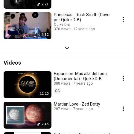
2:21
Princesas - Rush Smith (Cover
por Quike D-B)
Quike D-B
376 views
12 years ago
4:12
Videos
Expansión. Más allá del todo
(Documental) - Quike D-B
308 views
7 years ago
CC
22:20
Martian Love - Zed Detty
207 views
7 years ago
2:46