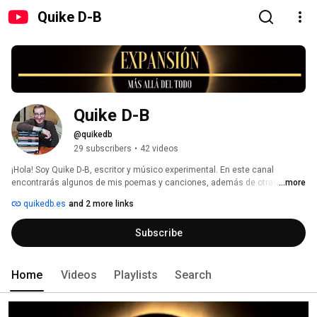
Quike D-B
Quike D-B
@quikedb
29 subscribers
•
42 videos
¡Hola! Soy Quike D-B, escritor y músico experimental. En este canal 
encontrarás algunos de mis poemas y canciones, además de otras cosas 
...more
locas que se me ha ocurrido grabar. Empecé en 2011, pero no soy 
quikedb.es
and 2 more links
YouTuber. 
Subscribe
Home
Videos
Playlists
Search