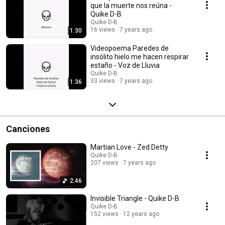
que la muerte nos reúna -
Quike D-B
Quike D-B
16 views
7 years ago
1:30
Videopoema Paredes de
insólito hielo me hacen respirar
estaño - Voz de Lluvia
Quike D-B
33 views
7 years ago
1:36
Canciones
Martian Love - Zed Detty
Quike D-B
207 views
7 years ago
2:46
Invisible Triangle - Quike D-B
Quike D-B
152 views
12 years ago