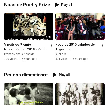
Nosside Poetry Prize
Play all
4:09
3:07
Vincitrice Premio 
Nosside 2010 saludos de 
NossideVideo 2010 - Per la 
Argentina
Prima Volta
PremioMondialNosside
suriflaca
730 views
•
15 years ago
331 views
•
15 years ago
Per non dimenticare
Play all