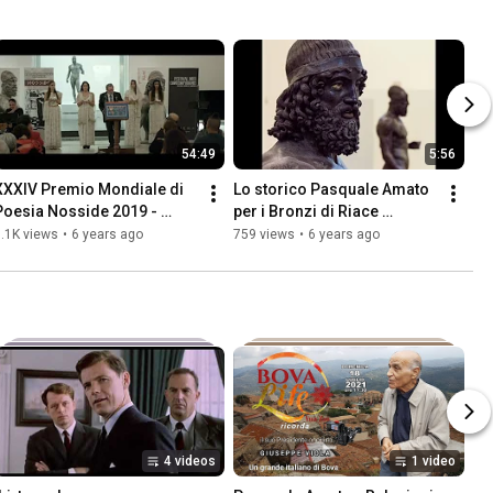
54:49
5:56
XXXIV Premio Mondiale di 
Lo storico Pasquale Amato 
Poesia Nosside 2019 - 
per i Bronzi di Riace 
Museo di Reggio Cal. Italia  
Patrimonio UNESCO
.1K views
•
6 years ago
759 views
•
6 years ago
Premiazione 29 11 2019
4 videos
1 video