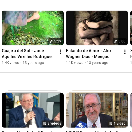
5:29
3:00
Guajira del Sol - José 
Falando de Amor - Alex 
Aquiles Virelles Rodríguez - 
Wagner Dias - Menção 
Ganador XXVIII Premio 
Extraordinária XXVIII 
1.4K views
•
13 years ago
1.1K views
•
13 years ago
1
Nósside Música 2012
Premio Nósside Música
3 videos
1 video