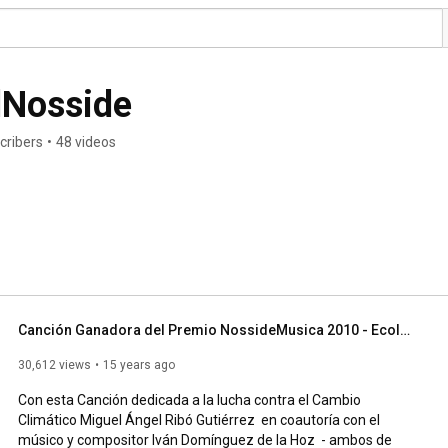
lNosside
cribers
•
48 videos
Canción Ganadora del Premio NossideMusica 2010 - Ecología a Punto de Mate.
30,612 views
15 years ago
Con esta Canción dedicada a la lucha contra el Cambio 
Climático Miguel Ángel Ribó Gutiérrez  en coautoría con el 
músico y compositor Iván Domínguez de la Hoz  - ambos de 