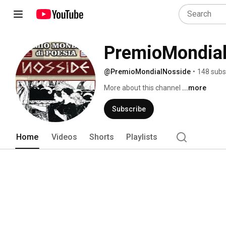
PremioMondia
@PremioMondialNosside
•
148 subs
More about this channel
...more
Subscribe
Home
Videos
Shorts
Playlists