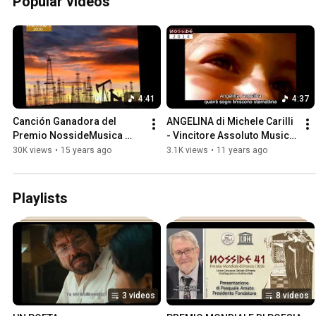
Popular videos
4:41
4:37
Canción Ganadora del 
ANGELINA di Michele Carilli 
Premio NossideMusica 
- Vincitore Assoluto Musica 
2010 - Ecología a Punto de 
XXX Premio Mondiale di 
30K views
•
15 years ago
3.1K views
•
11 years ago
Mate.
Poesia Nosside 2014
Playlists
3 videos
8 videos