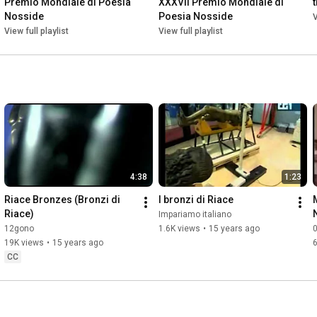
Premio Mondiale di Poesia 
XXXVII Premio Mondiale di 
Nosside
Poesia Nosside
V
View full playlist
View full playlist
4:38
1:23
Riace Bronzes (Bronzi di 
I bronzi di Riace
Riace)
Impariamo italiano
12gono
1.6K views
•
15 years ago
19K views
•
15 years ago
6
CC