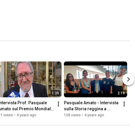
1:35
2:19
Intervista Prof. Pasquale 
Pasquale Amato - Intervista 
Amato sul Premio Mondiale 
sulla Storia reggina a 
di Poesia Nosside a 
ReggioTV  (Servizio di 
91 views
•
4 years ago
108 views
•
4 years ago
ReggioTV  (Cesare Minniti).
Cesare Minniti)