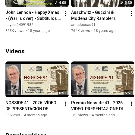
4:05
5:30
John Lennon - Happy Xmas 
Auschwitz - Guccini & 
- (War is over) - Subtitulos 
Modena City Ramblers
Español
naybor04091982
amedeocad91
853K views
•
15 years ago
764K views
•
18 years ago
Videos
6:51
6:51
NOSSIDE 41 - 2026. VÍDEO 
Premio Nosside 41 - 2026. 
DE PRESENTACIÓN DE 
VIDEO-PRESENTAZIONE DI 
PASQUALE AMATO, 
PASQUALE AMATO, 
33 views
•
4 months ago
183 views
•
4 months ago
PRESIDENTE FUNDADOR
PRESIDENTE FONDATORE