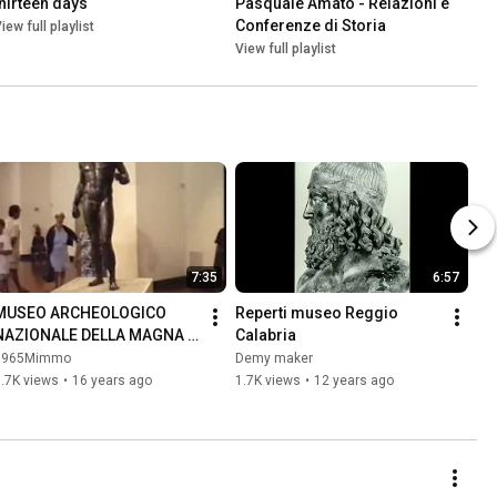
thirteen days
Pasquale Amato - Relazioni e 
Conferenze di Storia
iew full playlist
View full playlist
7:35
6:57
MUSEO ARCHEOLOGICO 
Reperti museo Reggio 
NAZIONALE DELLA MAGNA 
Calabria
GRECIA - REGGIO CALABRIA
0965Mimmo
Demy maker
.7K views
•
16 years ago
1.7K views
•
12 years ago