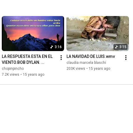
Le sujet du salut de la Planète se développe par un langage très 
métaphorique, capable d'évoquer des images au fort impact 
visif, qui favorisent une invitation à l'espoir, dans le contre-jour 
d'une vision apocalyptique spectaculaire.
3:16
3:15
LA RESPUESTA ESTA EN EL 
LA NAVIDAD DE LUIS.wmv
VIENTO.BOB DYLAN. 
claudia marcela blaschi
M.M.#1.wmv
chopinpincho
203K views
•
15 years ago
7.2K views
•
15 years ago