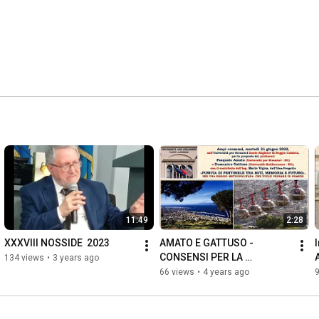
11:49
2:28
XXXVIII NOSSIDE  2023
AMATO E GATTUSO - 
CONSENSI PER LA 
134 views
•
3 years ago
SUGGESTIVA PROPOSTA 
66 views
•
4 years ago
DELLA FUNIVIA DI 
PENTIMELE A REGGIO 
CALABRIA