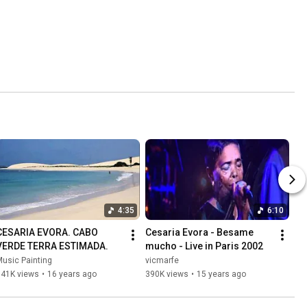
4:35
6:10
CESARIA EVORA. CABO 
Cesaria Evora - Besame 
VERDE TERRA ESTIMADA.
mucho - Live in Paris 2002
usic Painting
vicmarfe
541K views
•
16 years ago
390K views
•
15 years ago