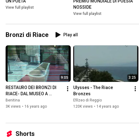
UN POETA
PREMIO MONDIALE DI POESIA 
NOSSIDE
View full playlist
View full playlist
Bronzi di Riace
Play all
9:05
3:25
RESTAURO DEI BRONZI DI 
Ulysses - The Riace 
RIACE- DAL MUSEO A 
Bronzes
PALAZZO CAMPANELLA
Benitina
Efilzeo di Reggio
3K views
•
16 years ago
120K views
•
14 years ago
Shorts