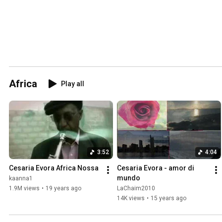
Africa
Play all
3:52
4:04
Cesaria Evora Africa Nossa
Cesaria Evora - amor di 
mundo
kaanna1
1.9M views
•
19 years ago
LaChaim2010
14K views
•
15 years ago