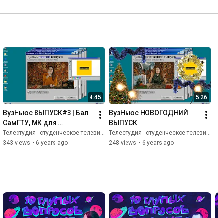
4:45
5:26
ВузНьюс ВЫПУСК#3 | Бал 
ВузНьюс НОВОГОДНИЙ 
СамГТУ, МК для 
ВЫПУСК
корреспондентов, Выборы 
Телестудия - студенческое телевидение СамГТУ
Телестудия - студенческое телевидение СамГТУ
председателя студсовета
343 views
•
6 years ago
248 views
•
6 years ago