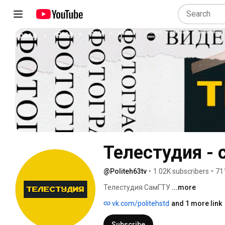
Телестудия -
@Politeh63tv
•
1.02K subscribers
•
71
Телестудия СамГТУ 
...more
vk.com/politehstd
and 1 more link
Subscribe