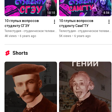
10:10
4:56
10 глупых вопросов 
10 глупых вопросов 
студенту СГЭУ
студенту СамГТУ
Телестудия - студенческое телевидение СамГТУ
Телестудия - студенческое телевидение СамГТУ
4K views
•
6 years ago
5K views
•
6 years ago
Shorts