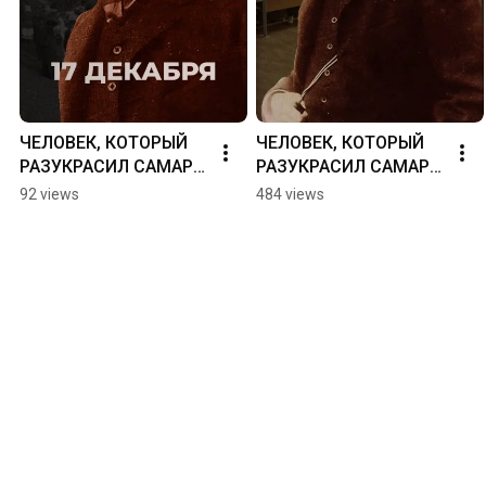
ЧЕЛОВЕК, КОТОРЫЙ 
ЧЕЛОВЕК, КОТОРЫЙ 
РАЗУКРАСИЛ САМАРУ| 
РАЗУКРАСИЛ САМАРУ 
КОНСТАНТИН 
| КОНСТАНТИН 
92 views
484 views
ГОЛОВКИН #2
ГОЛОВКИН #1