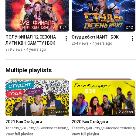
1:54
2:42
ПОЛУФИНАЛ 12 СЕЗОНА 
Студдебют ИАИТ | БЭК
ЛИГИ КВН САМГТУ | БЭК
264 views
•
4 years ago
379 views
•
4 years ago
Multiple playlists
20 videos
2 videos
2021 БэкСтэйджи
2020 БэкСтэйджи
Телестудия - студенческое телевидение СамГТУ
Телестудия - студенческое телеви
•
Playlist
View full playlist
View full playlist