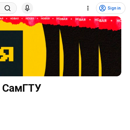
Sign in
е СамГТУ