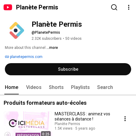
Planète Permis
Planète Permis
@PlanetePermis
2.32K subscribers
•
50 videos
More about this channel
...more
planetepermis.com
Subscribe
Home
Videos
Shorts
Playlists
Search
Produits formateurs auto-écoles
MASTERCLASS : animez vos
séances à distance !
Planète Permis
1.5K views
5 years ago
0:25