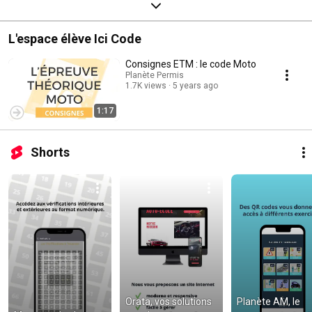
L'espace élève Ici Code
Consignes ETM : le code Moto
Planète Permis
1.7K views
5 years ago
1:17
Shorts
Orata, vos solutions 
Planète AM, le 