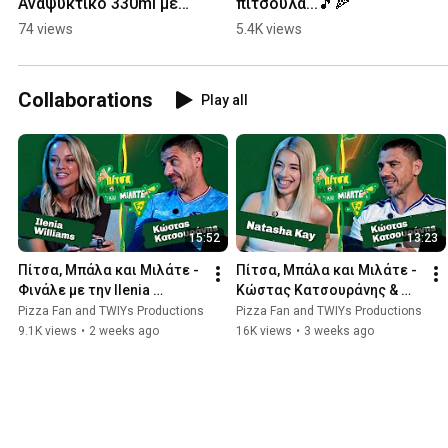
Αναψυκτικό 330ml με 
πιτσούλα...🎵🍕
+1€ μόνο 9.90€!
74 views
5.4K views
Collaborations
Play all
15:52
13:23
Πίτσα, Μπάλα και Μιλάτε - 
Πίτσα, Μπάλα και Μιλάτε - 
Φινάλε με την Ilenia 
Κώστας Κατσουράνης & 
Williams
Natasha Kay
Pizza Fan and TWIYs Productions
Pizza Fan and TWIYs Productions
9.1K views
•
2 weeks ago
16K views
•
3 weeks ago