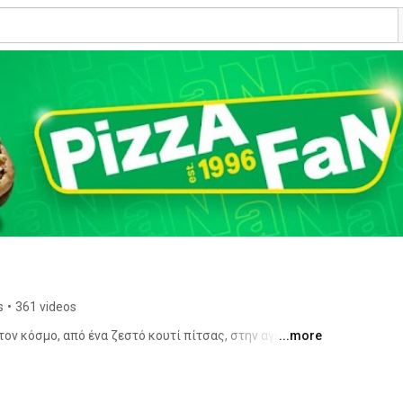
s
•
361 videos
ον κόσμο, από ένα ζεστό κουτί πίτσας, στην αγκαλιά 
...more