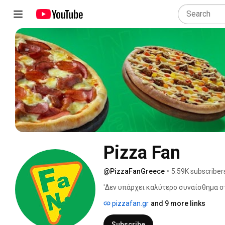
Pizza Fan
@PizzaFanGreece
•
5.59K subscriber
'Δεν υπάρχει καλύτερο συναίσθημα στ
σου...' 
pizzafan.gr
and 9 more links
Subscribe