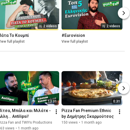
2 videos
2 videos
Πάτα Το Κουμπί
#Eurovision
iew full playlist
View full playlist
13:01
0:31
Πίτσα, Μπάλα και Μιλάτε - 
Pizza Fan Premium Ethnic 
λλη... Antilipsi!
by Δημήτρης Σκαρμούτσος
izza Fan and TWIYs Productions
150 views
•
1 month ago
463 views
•
1 month ago