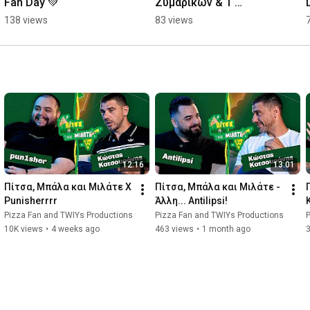
Fan Day 💚
Ζυμαρικών & 1 
Ατομική Σαλάτα μόνο 
138 views
83 views
με 10.70€!
12:16
13:01
Πίτσα, Μπάλα και Μιλάτε Χ 
Πίτσα, Μπάλα και Μιλάτε - 
Punisherrrr
Άλλη... Antilipsi!
Pizza Fan and TWIYs Productions
Pizza Fan and TWIYs Productions
P
10K views
•
4 weeks ago
463 views
•
1 month ago