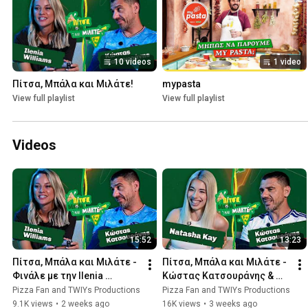
10 videos
1 video
Πίτσα, Μπάλα και Μιλάτε!
mypasta
View full playlist
View full playlist
Videos
15:52
13:23
Πίτσα, Μπάλα και Μιλάτε - 
Πίτσα, Μπάλα και Μιλάτε - 
Φινάλε με την Ilenia 
Κώστας Κατσουράνης & 
Williams
Natasha Kay
Pizza Fan and TWIYs Productions
Pizza Fan and TWIYs Productions
9.1K views
•
2 weeks ago
16K views
•
3 weeks ago