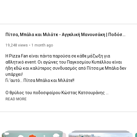
Πίτσα, Μπάλα και Μιλάτε - Αγγελική Μανουσάκη | Ποδόσφαιρο vs Ζώδια
19,248 views
1 month ago
Η Pizza Fan είναι πάντα παρούσα σε κάθε μάζωξη για 
αθλητικό event. Οι αγώνες του Παγκοσμίου Κυπέλλου είναι 
ήδη εδώ και καλύτερος συνδυασμός από Πίτσα με Μπάλα δεν 
υπάρχει! 

Γι ‘αυτό… Πίτσα Μπάλα και Μιλάτε!!

Ο θρύλος του ποδοσφαίρου Κώστας Κατσουράνης 
υποδέχεται φίλους για ποδόσφαιρο σε κονσόλα, Mundial και 
READ MORE
μοναδικές νέες γεύσεις από την Pizza Fan.

Σε αυτό το επεισόδιο καλεσμένη είναι η κατά γενική ομολογία 
πιο κουλ αστρολόγος, Αγγελική Μανουσάκη, που μας κάνει 
προβλέψεις για το τί λένε τα άστρα για τα φαβορί του 
φετινού Mundial, αλλά και τι ζώδιο θα ήταν η κάθε πίτσα με 