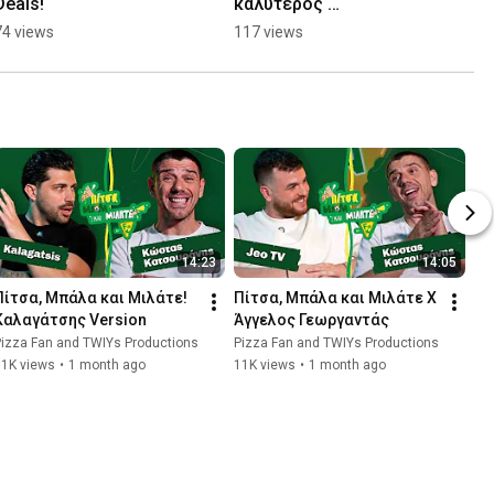
Deals!
καλύτερος 
συνδυασμός!
74 views
117 views
14:23
14:05
Πίτσα, Μπάλα και Μιλάτε! 
Πίτσα, Μπάλα και Μιλάτε Χ 
Καλαγάτσης Version
Άγγελος Γεωργαντάς
izza Fan and TWIYs Productions
Pizza Fan and TWIYs Productions
31K views
•
1 month ago
11K views
•
1 month ago