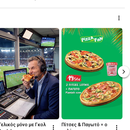
Τελικός μόνο με Γκολ 
Πίτσες & Παγωτό = ο 