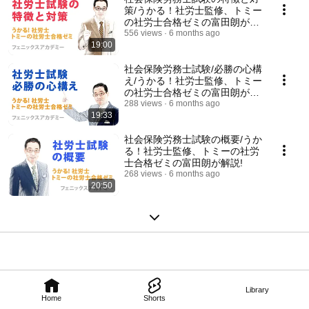
策/うかる！社労士監修、トミー
の社労士合格ゼミの富田朗が解
説!
556 views
6 months ago
19:00
社会保険労務士試験/必勝の心構
え/うかる！社労士監修、トミー
の社労士合格ゼミの富田朗が解
説!
288 views
6 months ago
19:33
社会保険労務士試験の概要/うか
る！社労士監修、トミーの社労
士合格ゼミの富田朗が解説!
268 views
6 months ago
20:50
Library
Home
Shorts