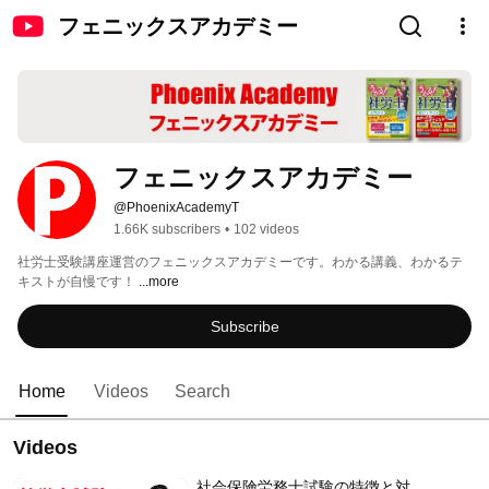
フェニックスアカデミー
フェニックスアカデミー
@PhoenixAcademyT
1.66K subscribers
•
102 videos
社労士受験講座運営のフェニックスアカデミーです。わかる講義、わかるテ
キストが自慢です！ 
...more
Subscribe
Home
Videos
Search
Videos
社会保険労務士試験の特徴と対