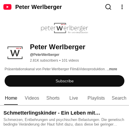
Peter Werlberger
Peter Werlberger
@PeterWerlberger
2.81K subscribers
•
101 videos
Präsentationskanal von Peter Werlberger Film&Videoproduktion. 
...more
Subscribe
Home
Videos
Shorts
Live
Playlists
Search
Schmetterlingskinder - Ein Leben mit
Epidermolysis bullosa
Schmerzen, Entbehrungen und psychischen Belastungen. Die genetisch
bedingte Veränderung der Haut führt dazu, dass diese bei geringer
mechanischer Einwirkung Blasen bildet oder reißt. Die angeborene