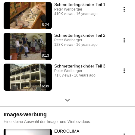
Schmetterlingskinder Teil 1
mangelhafte Verankerung der Hautschichten ist die Ursache dafür.
Epidermolysis bullosa kommt auch an den Schleimhäuten, im
Peter Werlberger
410K views
16 years ago
Verdauungstrakt, in den Augen, also überall am Körper vor.
Epidermolysis bullosa ist nicht ansteckend.
8:24
Schmetterlingskinder Teil 2
Peter Werlberger
123K views
16 years ago
8:13
Schmetterlingskinder Teil 3
Peter Werlberger
71K views
16 years ago
6:39
Image&Werbung
Eine kleine Auswahl der Image- und Werbevideos.
EUROCLIMA