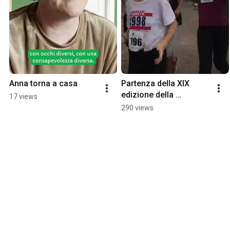
Anna torna a casa
Partenza della XIX 
edizione della 
17 views
Maratona di Peter Pan - 
290 views
1 ottobre 2017