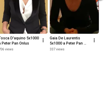
Tosca D'aquino 5x1000 
Gaia De Laurentis 
a Peter Pan Onlus
5x1000 a Peter Pan 
Onlus
706 views
337 views