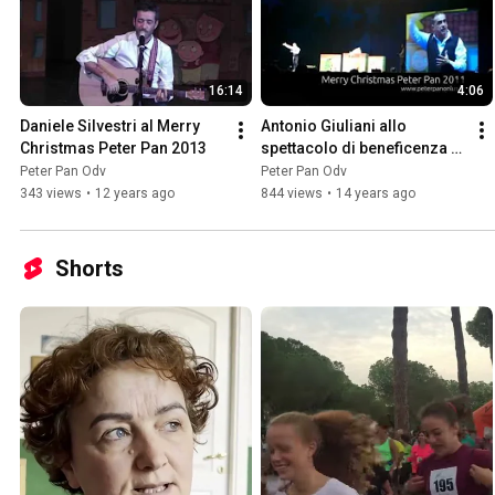
16:14
4:06
Daniele Silvestri al Merry 
Antonio Giuliani allo 
Christmas Peter Pan 2013
spettacolo di beneficenza 
Merry Christmas Peter Pan 
Peter Pan Odv
Peter Pan Odv
2011
343 views
•
12 years ago
844 views
•
14 years ago
Shorts