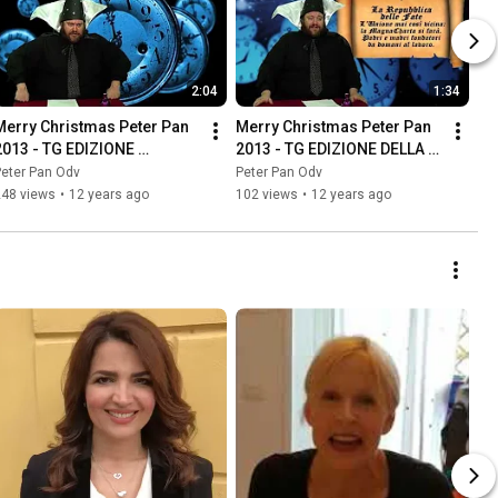
2:04
1:34
Merry Christmas Peter Pan 
Merry Christmas Peter Pan 
2013 - TG EDIZIONE 
2013 - TG EDIZIONE DELLA 
STRAORDINARIA
NOTTE
eter Pan Odv
Peter Pan Odv
248 views
•
12 years ago
102 views
•
12 years ago