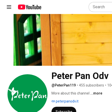
Peter Pan Odv
@PeterPan119
•
455 subscribers
•
10
More about this channel
...more
peterpanodv.it
Subscribe