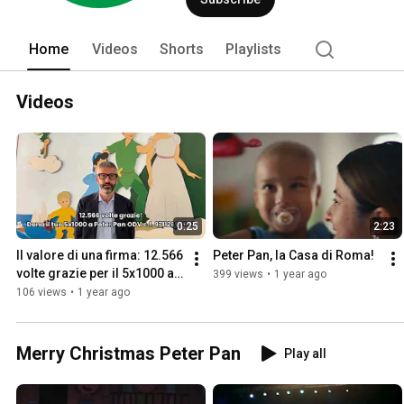
Home
Videos
Shorts
Playlists
Videos
0:25
2:23
Il valore di una firma: 12.566 
Peter Pan, la Casa di Roma!
volte grazie per il 5x1000 a 
399 views
•
1 year ago
Peter Pan ODV
106 views
•
1 year ago
Merry Christmas Peter Pan
Play all