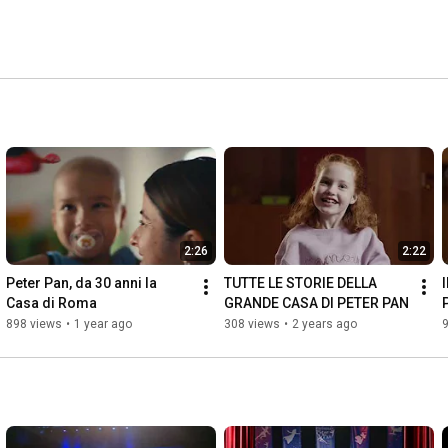
2:26
2:22
Peter Pan, da 30 anni la 
TUTTE LE STORIE DELLA 
Casa di Roma
GRANDE CASA DI PETER PAN
898 views
•
1 year ago
308 views
•
2 years ago