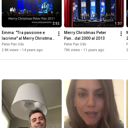
2:52
1:37
Emma: "Tra passione e 
Merry Christmas Peter 
lacrime" al Merry Christmas 
Pan...dal 2000 al 2013
Peter Pan
Peter Pan Odv
Peter Pan Odv
P
2.8K views
•
14 years ago
786 views
•
11 years ago