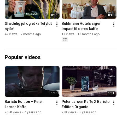
0:56
0:43
Glædelig jul og et kaffefyldt 
Bühlmann Hotels siger 
nytår!
Impact til deres kaffe
49 views
•
7 months ago
17 views
•
10 months ago
CC
Popular videos
1:00
1:01
Baristo Edition – Peter 
Peter Larsen Kaffe X Baristo 
Larsen Kaffe
Edition Organic
206K views
•
7 years ago
23K views
•
6 years ago