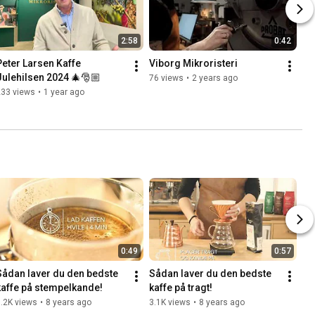
2:58
0:42
Peter Larsen Kaffe 
Viborg Mikroristeri
Julehilsen 2024 🎄🎅🏼
76 views
•
2 years ago
233 views
•
1 year ago
0:49
0:57
Sådan laver du den bedste 
Sådan laver du den bedste 
kaffe på stempelkande!
kaffe på tragt!
.2K views
•
8 years ago
3.1K views
•
8 years ago