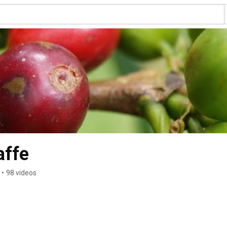
affe
•
98 videos