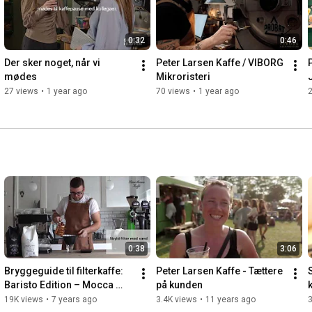
0:32
0:46
Der sker noget, når vi 
Peter Larsen Kaffe / VIBORG 
mødes
Mikroristeri
27 views
•
1 year ago
70 views
•
1 year ago
0:38
3:06
Bryggeguide til filterkaffe: 
Peter Larsen Kaffe - Tættere 
Baristo Edition – Mocca 
på kunden
Type
19K views
•
7 years ago
3.4K views
•
11 years ago
3