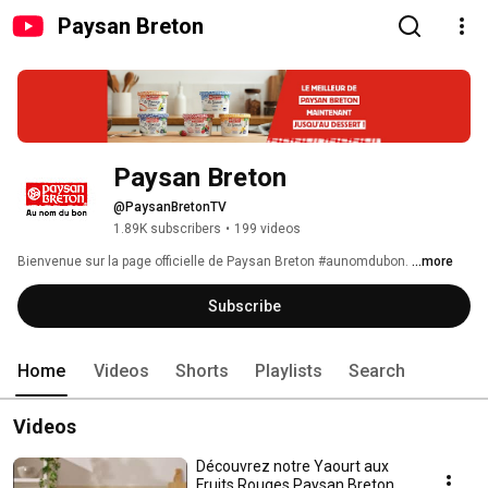
Paysan Breton
Paysan Breton
@PaysanBretonTV
1.89K subscribers
•
199 videos
Bienvenue sur la page officielle de Paysan Breton #aunomdubon. 
...more
Subscribe
Home
Videos
Shorts
Playlists
Search
Videos
Découvrez notre Yaourt aux
Fruits Rouges Paysan Breton.