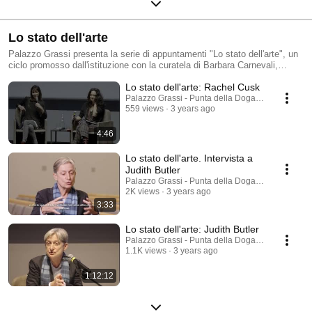
Lo stato dell'arte
Palazzo Grassi presenta la serie di appuntamenti "Lo stato dell'arte", un
ciclo promosso dall'istituzione con la curatela di Barbara Carnevali,
Directrice d'études in Filosofia presso l'Ecole des Hautes Etudes en
Lo stato dell'arte: Rachel Cusk
Sciences Sociales (EHESS) di Parigi, che invita importanti personalità
del mondo della cultura internazionale a realizzare un contributo inedito a
Palazzo Grassi - Punta della Dogana
559 views
3 years ago
partire dalla riflessione personale sullo stato dell'arte oggi. I protagonisti
del ciclo, di campi disciplinari molto diversi, sono chiamati a produrre un
testo inedito pubblicato nella versione integrale in una collana dedicata
4:46
edita da Marsilio Editori, Venezia, in collaborazione con Palazzo Grassi.
Lo stato dell'arte. Intervista a
Judith Butler
Palazzo Grassi - Punta della Dogana
2K views
3 years ago
3:33
Lo stato dell'arte: Judith Butler
Palazzo Grassi - Punta della Dogana
1.1K views
3 years ago
1:12:12