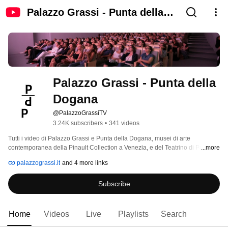
Palazzo Grassi - Punta della
Dogana
Palazzo Grassi - Punta della 
Dogana
@PalazzoGrassiTV
3.24K subscribers
•
341 videos
Tutti i video di Palazzo Grassi e Punta della Dogana, musei di arte 
contemporanea della Pinault Collection a Venezia, e del Teatrino di Palazzo 
...more
Grassi, auditorium che ospita eventi culturali. 
palazzograssi.it
and 4 more links
Subscribe
Home
Videos
Live
Playlists
Search