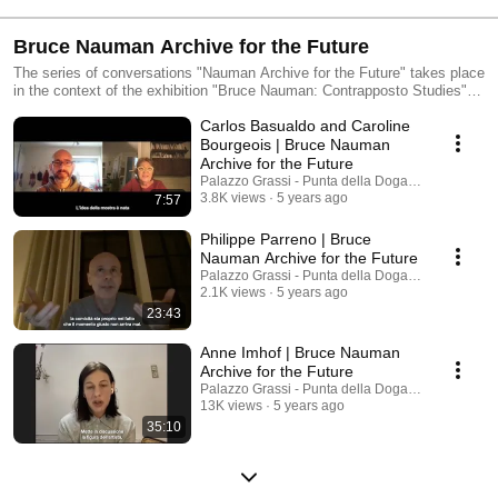
Bruce Nauman Archive for the Future
The series of conversations "Nauman Archive for the Future" takes place
in the context of the exhibition "Bruce Nauman: Contrapposto Studies",
opening in 2021 at Punta della Dogana in Venice, curated by Carlos
Carlos Basualdo and Caroline
Basualdo and Caroline Bourgeois. This series of online conversations
takes the exhibition in Venice as a starting point to interrogate Nauman's
Bourgeois | Bruce Nauman
work as currently experienced by artists, art historians, dancers and
Archive for the Future
musicians, as well as its potential future impact. Videos by Mono
Palazzo Grassi - Punta della Dogana
Company
3.8K views
5 years ago
7:57
Philippe Parreno | Bruce
Nauman Archive for the Future
Palazzo Grassi - Punta della Dogana
2.1K views
5 years ago
23:43
Anne Imhof | Bruce Nauman
Archive for the Future
Palazzo Grassi - Punta della Dogana
13K views
5 years ago
35:10