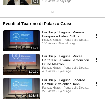
130 views
8 days ago
7:22
Eventi al Teatrino di Palazzo Grassi
Più libri più Laguna: Mariana
Enriquez e Helen Phillips
Palazzo Grassi - Punta della Dogana
140 views
10 months ago
54:08
Più libri più Laguna: Mircea
Cărtărescu e Vanni Santoni con
Bruno Mazzoni
Palazzo Grassi - Punta della Dogana
439 views
1 year ago
1:00:30
Più libri più Laguna: Edoardo
Camurri e Valentina Tanni
Palazzo Grassi - Punta della Dogana
275 views
1 year ago
1:13:48