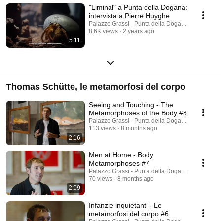
"Liminal" a Punta della Dogana:
intervista a Pierre Huyghe
Palazzo Grassi - Punta della Dogana
8.6K views
2 years ago
5:11
Thomas Schütte, le metamorfosi del corpo
Seeing and Touching - The
Metamorphoses of the Body #8
Palazzo Grassi - Punta della Dogana
113 views
8 months ago
2:16
Men at Home - Body
Metamorphoses #7
Palazzo Grassi - Punta della Dogana
70 views
8 months ago
2:09
Infanzie inquietanti - Le
metamorfosi del corpo #6