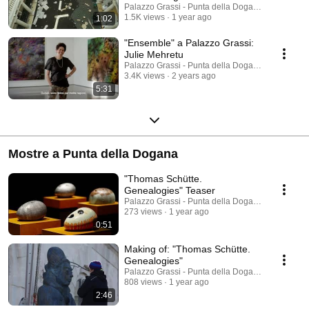
Grassi
Palazzo Grassi - Punta della Dogana
1.5K views
1 year ago
1:02
"Ensemble" a Palazzo Grassi:
Julie Mehretu
Palazzo Grassi - Punta della Dogana
3.4K views
2 years ago
5:31
Mostre a Punta della Dogana
"Thomas Schütte.
Genealogies" Teaser
Palazzo Grassi - Punta della Dogana
273 views
1 year ago
0:51
Making of: "Thomas Schütte.
Genealogies"
Palazzo Grassi - Punta della Dogana
808 views
1 year ago
2:46