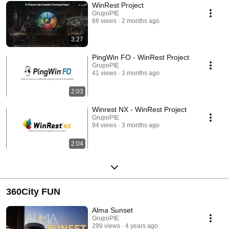
WinRest Project
GrupoPIE
66 views
2 months ago
3:27
PingWin FO - WinRest Project
GrupoPIE
41 views
3 months ago
2:03
Winrest NX - WinRest Project
GrupoPIE
94 views
3 months ago
2:04
360City FUN
Alma Sunset
GrupoPIE
299 views
4 years ago