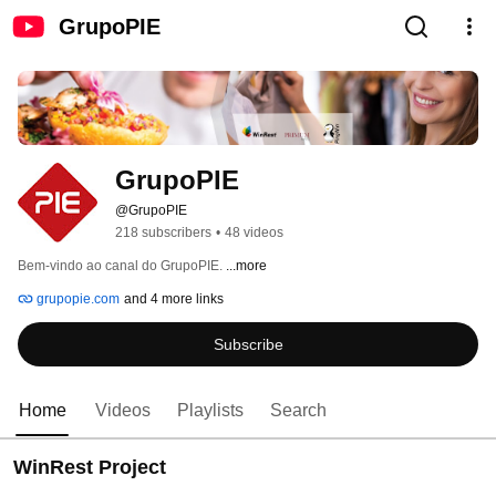
GrupoPIE
GrupoPIE
@GrupoPIE
218 subscribers
•
48 videos
Bem-vindo ao canal do GrupoPIE. 
...more
grupopie.com
and 4 more links
Subscribe
Home
Videos
Playlists
Search
WinRest Project