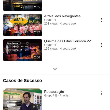
2:05
Arraial dos Navegantes
GrupoPIE
201 views
4 years ago
2:32
Queima das Fitas Coimbra 22'
GrupoPIE
192 views
4 years ago
2:06
Casos de Sucesso
Restauração
GrupoPIE · Playlist
4