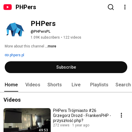
PHPers
PHPers
@PHPersPL
1.09K subscribers
•
122 videos
More about this channel
...more
phpers.pl
Subscribe
Home
Videos
Shorts
Live
Playlists
Search
Videos
PHPers Trójmiasto #26
Grzegorz Drozd - FrankenPHP -
przyszłość php?
272 views
1 year ago
49:53