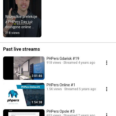
Wszystkie prelekcje 
z PHPers Day już 
dostępne online 
(Tylko 99 zł)! | 
218 views
Commerce Weavers
Past live streams
PHPers Gdańsk #19
918 views
Streamed 4 years ago
3:01:46
PHPers Online #1
1.5K views
Streamed 5 years ago
1:54:38
PHPers Opole #3
653 views
Streamed 7 years ago