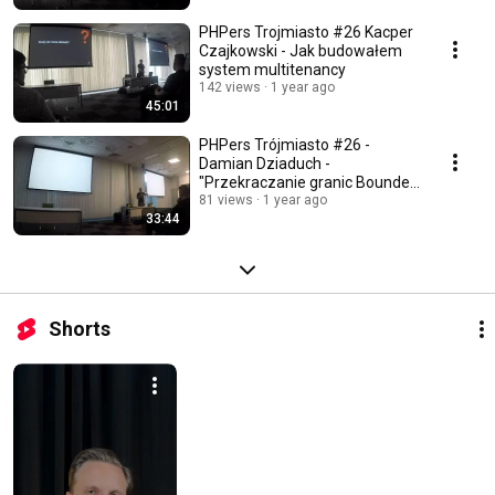
PHPers Trojmiasto #26 Kacper
Czajkowski - Jak budowałem
system multitenancy
142 views
1 year ago
45:01
PHPers Trójmiasto #26 -
Damian Dziaduch -
"Przekraczanie granic Bounded
Contextów"
81 views
1 year ago
33:44
Shorts