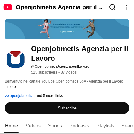
Openjobmetis Agenzia per il
Lavoro
Openjobmetis Agenzia per il 
Lavoro
@OpenjobmetisAgenziaperilLavoro
525 subscribers
•
87 videos
Benvenuto nel canale Youtube Openjobmetis SpA - Agenzia per il Lavoro 
...more
openjobmetis.it
and 5 more links
Subscribe
Home
Videos
Shorts
Podcasts
Playlists
Sear